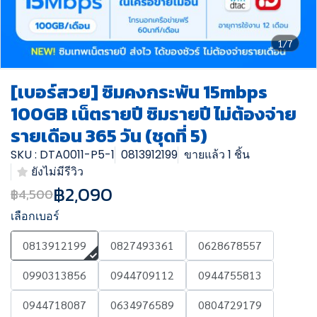
1/7
[เบอร์สวย] ซิมคงกระพัน 15mbps
100GB เน็ตรายปี ซิมรายปี ไม่ต้องจ่าย
รายเดือน 365 วัน (ชุดที่ 5)
SKU : DTA0011-P5-1
0813912199
ขายแล้ว 1 ชิ้น
ยังไม่มีรีวิว
฿2,090
฿4,500
เลือกเบอร์
0813912199
0827493361
0628678557
0990313856
0944709112
0944755813
0944718087
0634976589
0804729179