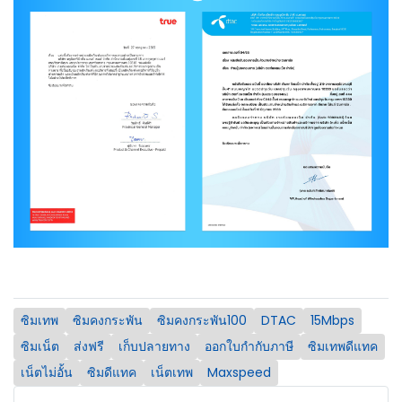
ซิมเทพ
ซิมคงกระพัน
ซิมคงกระพัน100
DTAC
15Mbps
ซิมเน็ต
ส่งฟรี
เก็บปลายทาง
ออกใบกำกับภาษี
ซิมเทพดีแทค
เน็ตไม่อั้น
ซิมดีแทค
เน็ตเทพ
Maxspeed