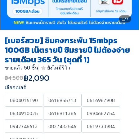
1/7
[เบอร์สวย] ซิมคงกระพัน 15mbps
100GB เน็ตรายปี ซิมรายปี ไม่ต้องจ่าย
รายเดือน 365 วัน (ชุดที่ 1)
ขายแล้ว 50 ชิ้น
ยังไม่มีรีวิว
฿2,090
฿4,500
เลือกเบอร์
0804015190
0616955713
0616967908
0634910025
0616911386
0994682754
0942746613
0827433546
0619733984