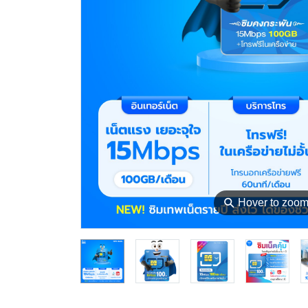
⚲
Hover to zoo