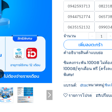
0942593713
08231
0944752774
06573
0635152132
09903
จำนวน
เพิ่มลงตะกร้า
คำอธิบายสินค้าแบบย่อ
ซิมคงกระพัน 100GB ไม่ต้องจ
100GB/ทุกเดือน ฟรี (ครั้งละ 
m
พิเศษ!
หมวดหมู่:
แบรนด์:
ซิมเ
dtac
รายการโปรด
เปรียบ