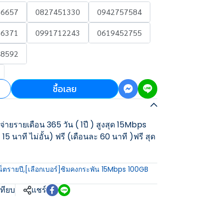
86657
0827451330
0942757584
86371
0991712243
0619452755
48592
ซื้อเลย
่ายรายเดือน 365 วัน ( 1ปี ) สูงสุด 15Mbps
15 นาที ไม่อั้น) ฟรี (เดือนละ 60 นาที )ฟรี สุด
น็ตรายปี
,
[เลือกเบอร์]ซิมคงกระพัน 15Mbps 100GB
เทียบ
แชร์