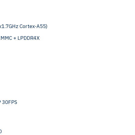
6x1.7GHz Cortex-A55)
EMMC + LPDDR4X
P 30FPS
D