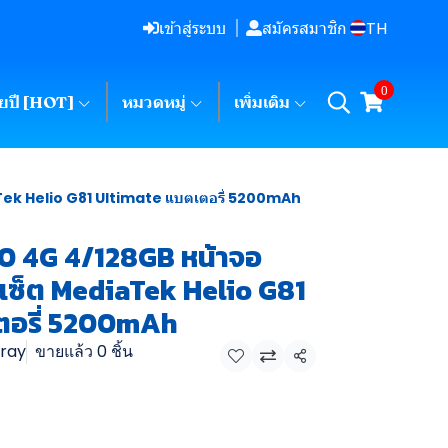
TH
เข้าสู่ระบบ
สมัครสมาชิก
0
ายปี [HOT]
หมวดหมู่
เพิ่มเติม
aTek Helio G81 Ultimate แบตเตอรี่ 5200mAh
20 4G 4/128GB หน้าจอ
ิปเซ็ต MediaTek Helio G81
ตอรี่ 5200mAh
Gray
ขายแล้ว 0 ชิ้น
แชร์