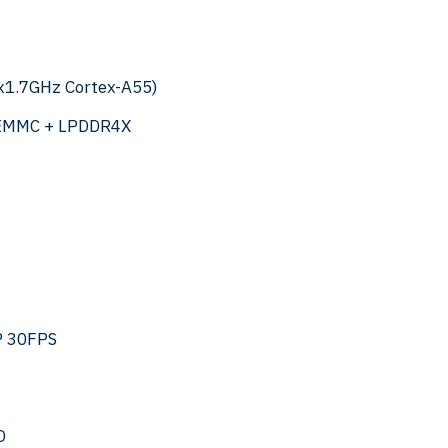
6x1.7GHz Cortex-A55)
EMMC + LPDDR4X
P 30FPS
D