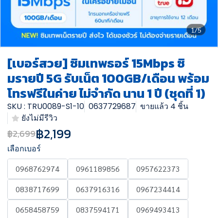
1/5
[เบอร์สวย] ซิมเทพธอร์ 15Mbps ซิ
มรายปี 5G รับเน็ต 100GB/เดือน พร้อม
โทรฟรีในค่าย ไม่จำกัด นาน 1 ปี (ชุดที่ 1)
SKU : TRU0089-S1-10
0637729687
ขายแล้ว 4 ชิ้น
ยังไม่มีรีวิว
฿2,199
฿2,699
เลือกเบอร์
0968762974
0961189856
0957622373
0838717699
0637916316
0967234414
0658458759
0837594171
0969493413