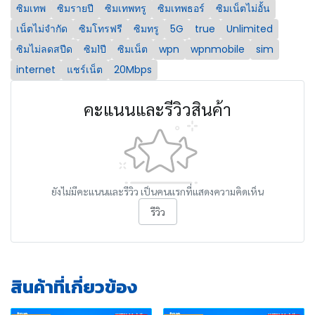
ซิมเทพ
ซิมรายปี
ซิมเทพทรู
ซิมเทพธอร์
ซิมเน็ตไม่อั้น
เน็ตไม่จำกัด
ซิมโทรฟรี
ซิมทรู
5G
true
Unlimited
ซิมไม่ลดสปีด
ซิม1ปี
ซิมเน็ต
wpn
wpnmobile
sim
internet
แชร์เน็ต
20Mbps
คะแนนและรีวิวสินค้า
ยังไม่มีคะแนนและรีวิว เป็นคนแรกที่แสดงความคิดเห็น
รีวิว
สินค้าที่เกี่ยวข้อง