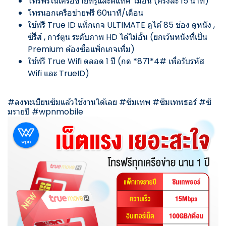
โทรฟรีในเครือข่ายทรูและดีแทค ไม่อั้น (ครั้งละ 15 นาที)
โทรนอกเครือข่ายฟรี 60นาที/เดือน
ใช้ฟรี True ID แพ็กเกจ ULTIMATE ดูได้ 85 ช่อง ดูหนัง ,
ซีรี่ส์ , การ์ตูน ระดับภาพ HD ได้ไม่อั้น (ยกเว้นหนังที่เป็น
Premium ต้องซื้อแพ็กเกจเพิ่ม)
ใช้ฟรี True Wifi ตลอด 1 ปี (กด *871*4# เพื่อรับรหัส
Wifi และ TrueID)
#
ลงทะเบียนซิมแล้วใช้งานได้เลย
#
ซิมเทพ
#
ซิมเทพธอร์
#
ซิ
มรายปี
#
wpnmobile