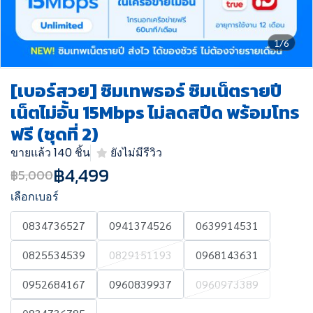
1/6
[เบอร์สวย] ซิมเทพธอร์ ซิมเน็ตรายปี
เน็ตไม่อั้น 15Mbps ไม่ลดสปีด พร้อมโทร
ฟรี (ชุดที่ 2)
ขายแล้ว 140 ชิ้น
ยังไม่มีรีวิว
฿4,499
฿5,000
เลือกเบอร์
0834736527
0941374526
0639914531
0825534539
0829151193
0968143631
0952684167
0960839937
0960973389