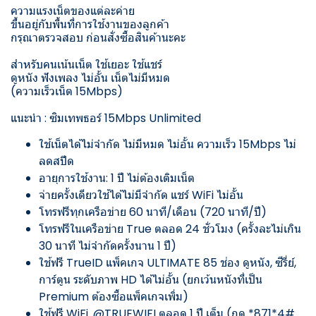
ความแรงเน็ตของแต่ละค่าย
ขึ้นอยู่กับพื้นที่การใช้งานของลูกค้า
กรุณาตรวจสอบ ก่อนสั่งซื้อสินค้านะคะ
สำหรับคนเน้นเน็ต ใช้เยอะ ใช้แชร์
ดูหนัง ฟังเพลง ไม่อั้น เน็ตไม่มีหมด
(ความเร็วเน็ต 15Mbps)
แนะนำ : ซิมเทพธอร์ 15Mbps Unlimited
ใช้เน็ตได้ไม่จำกัด ไม่มีหมด ไม่อั้น ความเร็ว 15Mbps ไม่
ลดสปีด
อายุการใช้งาน: 1 ปี ไม่ต้องเติมเน็ต
จ่ายครั้งเดียวใช้ได้ไม่มีจำกัด แชร์ WiFi ไม่อั้น
โทรฟรีทุกเครือข่าย 60 นาที/เดือน (720 นาที/ปี)
โทรฟรีในเครือข่าย True ตลอด 24 ชั่วโมง (ครั้งละไม่เกิน
30 นาที ไม่จำกัดครั้งนาน 1 ปี)
ใช้ฟรี TrueID แพ็คเกจ ULTIMATE 85 ช่อง ดูหนัง, ซีรี่ย์,
การ์ตูน ระดับภาพ HD ได้ไม่อั้น (ยกเว้นหนังที่เป็น
Premium ต้องซื้อแพ็คเกจเพิ่ม)
ใช้ฟรี WiFi .@TRUEWIFI ตลอด 1 ปี เต็ม (กด *871*4#