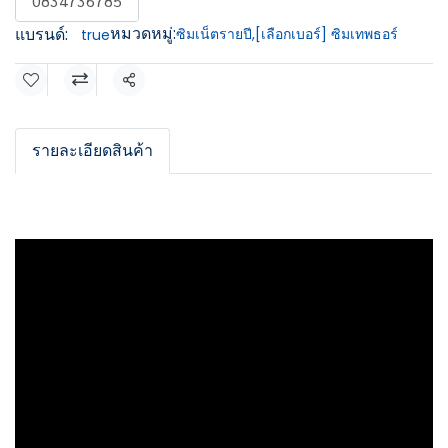
0834736785
หมวดหมู่:
แบรนด์:
ซิมเน็ตรายปี
,
[เลือกเบอร์] ซิมเทพธอร์
true
แชร์
รายละเอียดสินค้า