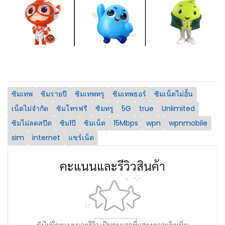
ซิมเทพ
ซิมรายปี
ซิมเทพทรู
ซิมเทพธอร์
ซิมเน็ตไม่อั้น
เน็ตไม่จำกัด
ซิมโทรฟรี
ซิมทรู
5G
true
Unlimited
ซิมไม่ลดสปีด
ซิม1ปี
ซิมเน็ต
15Mbps
wpn
wpnmobile
sim
internet
แชร์เน็ต
คะแนนและรีวิวสินค้า
ยังไม่มีคะแนนและรีวิว เป็นคนแรกที่แสดงความคิดเห็น