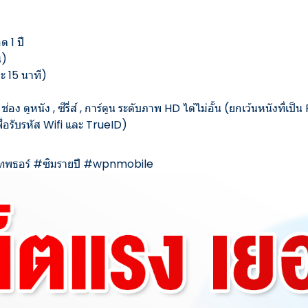
ด 1 ปี
น)
ละ 15 นาที)
ง ดูหนัง , ซีรี่ส์ , การ์ตูน ระดับภาพ HD ได้ไม่อั้น (ยกเว้นหนังที่เป
ื่อรับรหัส Wifi และ TrueID)
ทพธอร์
#
ซิมรายปี
#
wpnmobile