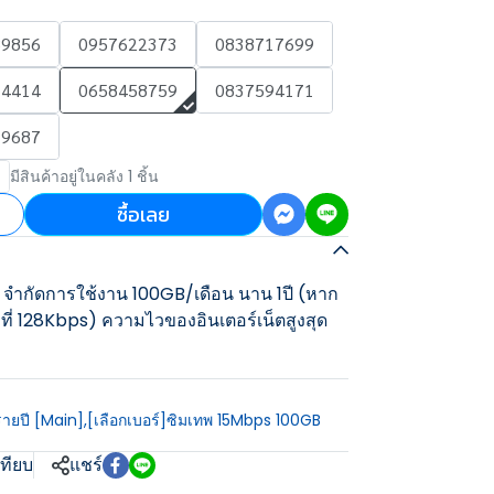
89856
0957622373
0838717699
34414
0658458759
0837594171
29687
มีสินค้าอยู่ในคลัง 1 ชิ้น
ซื้อเลย
จำกัดการใช้งาน 100GB/เดือน นาน 1ปี (หาก
ี่ 128Kbps) ความไวของอินเตอร์เน็ตสูงสุด
รายปี [Main]
,
[เลือกเบอร์]ซิมเทพ 15Mbps 100GB
เทียบ
แชร์