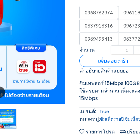
0968762974
09611
0637916316
09672
0969493413
06377
จำนวน
เพิ่มลงตะกร้า
คำอธิบายสินค้าแบบย่อ
ซิมเทพธอร์ 15Mbps 100GB 
ใช้ครบตามจำนวน เน็ตจะคงท
m
15Mbps
แบรนด์:
true
หมวดหมู่:
ซิมเน็ตรายปี
,
ซิมเน็ต
รายการโปรด
เปรียบ