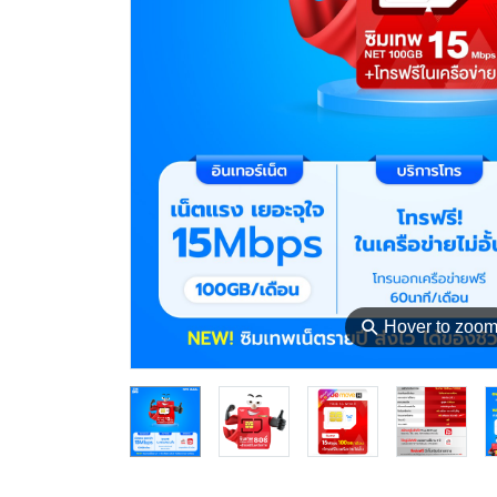
⚲
Hover to zoo