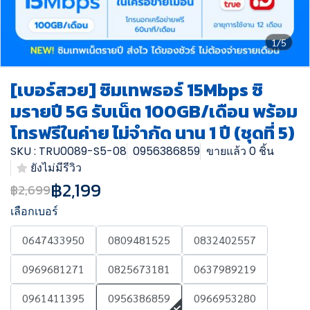
1/5
[เบอร์สวย] ซิมเทพธอร์ 15Mbps ซิ
มรายปี 5G รับเน็ต 100GB/เดือน พร้อม
โทรฟรีในค่าย ไม่จำกัด นาน 1 ปี (ชุดที่ 5)
SKU : TRU0089-S5-08
0956386859
ขายแล้ว 0 ชิ้น
ยังไม่มีรีวิว
฿2,199
฿2,699
เลือกเบอร์
0647433950
0809481525
0832402557
0969681271
0825673181
0637989219
0961411395
0956386859
0966953280