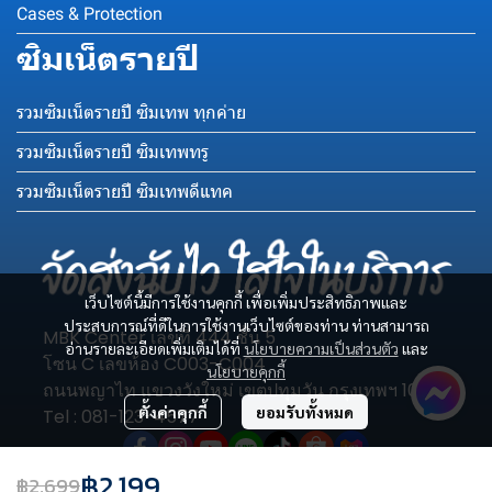
Cases & Protection
ซิมเน็ตรายปี
รวมซิมเน็ตรายปี ซิมเทพ ทุกค่าย
รวมซิมเน็ตรายปี ซิมเทพทรู
รวมซิมเน็ตรายปี ซิมเทพดีแทค
เว็บไซต์นี้มีการใช้งานคุกกี้ เพื่อเพิ่มประสิทธิภาพและ
ประสบการณ์ที่ดีในการใช้งานเว็บไซต์ของท่าน ท่านสามารถ
MBK Center เลขที่ 444 ชั้น 5
อ่านรายละเอียดเพิ่มเติมได้ที่
นโยบายความเป็นส่วนตัว
และ
โซน C เลขห้อง C003-C004
นโยบายคุกกี้
ถนนพญาไท แขวงวังใหม่ เขตปทุมวัน กรุงเทพฯ 10330
ตั้งค่าคุกกี้
ยอมรับทั้งหมด
Tel : 081-123-4577
฿2,199
฿2,699