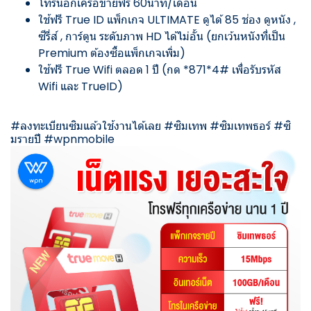
โทรนอกเครือข่ายฟรี 60นาที/เดือน
ใช้ฟรี True ID แพ็กเกจ ULTIMATE ดูได้ 85 ช่อง ดูหนัง ,
ซีรี่ส์ , การ์ตูน ระดับภาพ HD ได้ไม่อั้น (ยกเว้นหนังที่เป็น
Premium ต้องซื้อแพ็กเกจเพิ่ม)
ใช้ฟรี True Wifi ตลอด 1 ปี (กด *871*4# เพื่อรับรหัส
Wifi และ TrueID)
#
ลงทะเบียนซิมแล้วใช้งานได้เลย
#
ซิมเทพ
#
ซิมเทพธอร์
#
ซิ
มรายปี
#
wpnmobile