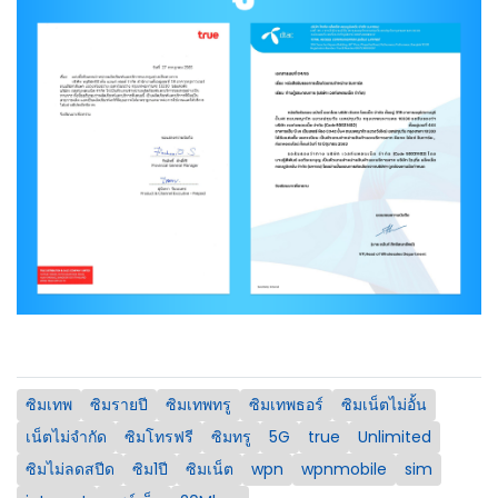
ซิมเทพ
ซิมรายปี
ซิมเทพทรู
ซิมเทพธอร์
ซิมเน็ตไม่อั้น
เน็ตไม่จำกัด
ซิมโทรฟรี
ซิมทรู
5G
true
Unlimited
ซิมไม่ลดสปีด
ซิม1ปี
ซิมเน็ต
wpn
wpnmobile
sim