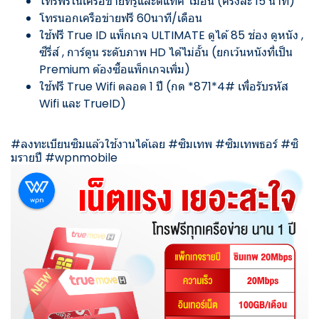
โทรฟรีในเครือข่ายทรูและดีแทค ไม่อั้น (ครั้งละ 15 นาที)
โทรนอกเครือข่ายฟรี 60นาที/เดือน
ใช้ฟรี True ID แพ็กเกจ ULTIMATE ดูได้ 85 ช่อง ดูหนัง ,
ซีรี่ส์ , การ์ตูน ระดับภาพ HD ได้ไม่อั้น (ยกเว้นหนังที่เป็น
Premium ต้องซื้อแพ็กเกจเพิ่ม)
ใช้ฟรี True Wifi ตลอด 1 ปี (กด *871*4# เพื่อรับรหัส
Wifi และ TrueID)
#
ลงทะเบียนซิมแล้วใช้งานได้เลย
#
ซิมเทพ
#
ซิมเทพธอร์
#
ซิ
มรายปี
#
wpnmobile