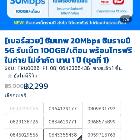
1/6
[เบอร์สวย] ซิมเทพ 20Mbps ซิมรายปี
5G รับเน็ต 100GB/เดือน พร้อมโทรฟรี
ในค่าย ไม่จำกัด นาน 1 ปี (ชุดที่ 1)
SKU : TRU0088-P1-08
0643355438
ขายแล้ว 1 ชิ้น
ยังไม่มีรีวิว
฿2,299
฿5,000
เลือกเบอร์
0832399056
0964129177
0809631792
0829138726
0834619771
0968575899
0845029556
0643355438
0959715763