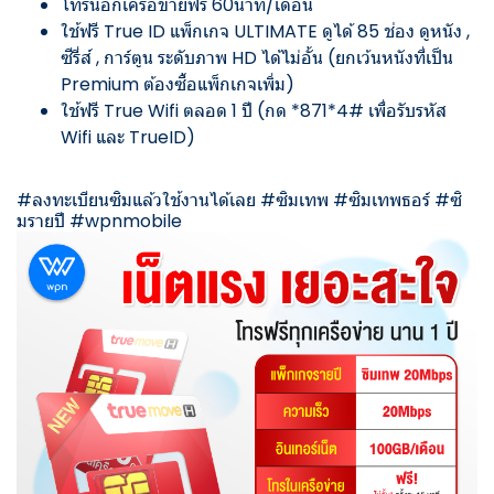
โทรนอกเครือข่ายฟรี 60นาที/เดือน
ใช้ฟรี True ID แพ็กเกจ ULTIMATE ดูได้ 85 ช่อง ดูหนัง ,
ซีรี่ส์ , การ์ตูน ระดับภาพ HD ได้ไม่อั้น (ยกเว้นหนังที่เป็น
Premium ต้องซื้อแพ็กเกจเพิ่ม)
ใช้ฟรี True Wifi ตลอด 1 ปี (กด *871*4# เพื่อรับรหัส
Wifi และ TrueID)
#
ลงทะเบียนซิมแล้วใช้งานได้เลย
#
ซิมเทพ
#
ซิมเทพธอร์
#
ซิ
มรายปี
#
wpnmobile