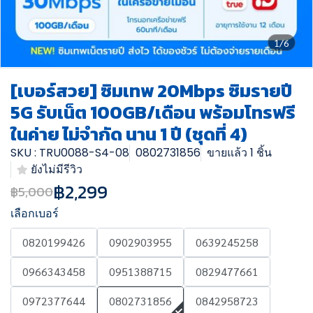
1/6
[เบอร์สวย] ซิมเทพ 20Mbps ซิมรายปี
5G รับเน็ต 100GB/เดือน พร้อมโทรฟรี
ในค่าย ไม่จำกัด นาน 1 ปี (ชุดที่ 4)
SKU : TRU0088-S4-08
0802731856
ขายแล้ว 1 ชิ้น
ยังไม่มีรีวิว
฿2,299
฿5,000
เลือกเบอร์
0820199426
0902903955
0639245258
0966343458
0951388715
0829477661
0972377644
0802731856
0842958723