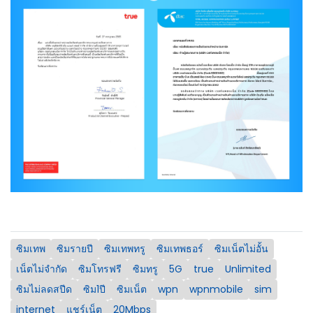
ซิมเทพ
ซิมรายปี
ซิมเทพทรู
ซิมเทพธอร์
ซิมเน็ตไม่อั้น
เน็ตไม่จำกัด
ซิมโทรฟรี
ซิมทรู
5G
true
Unlimited
ซิมไม่ลดสปีด
ซิม1ปี
ซิมเน็ต
wpn
wpnmobile
sim
internet
แชร์เน็ต
20Mbps