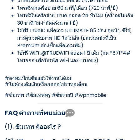
จ่ายครั้งเดียวใช้ได้ไม่มีจำกัด แชร์ WiFi ไม่อั้น
โทรฟรีทุกเครือข่าย 60 นาที/เดือน (720 นาที/ปี)
โทรฟรีในเครือข่าย True ตลอด 24 ชั่วโมง (ครั้งละไม่เกิน
30 นาที ไม่จำกัดครั้งนาน 1 ปี)
ใช้ฟรี TrueID แพ็คเกจ ULTIMATE 85 ช่อง ดูหนัง, ซีรี่ย์,
การ์ตูน ระดับภาพ HD ได้ไม่อั้น (ยกเว้นหนังที่เป็น
Premium ต้องซื้อแพ็คเกจเพิ่ม)
ใช้ฟรี WiFi .@TRUEWIFI ตลอด 1 ปี เต็ม (กด *871*4#
โทรออก เพื่อรับรหัส WiFi และ TrueID)
#ลงทะเบียนซิมแล้วใช้งานได้เลย
#ไม่ต้องเติมเงินหรือกดต่อโปรฯทุกเดือน
#ซิมเทพ #ซิมเทพทรู #ซิมรายปี #wpnmobile
FAQ คำถามที่พบบ่อย
(1).
ซิมเทพ คืออะไร ?