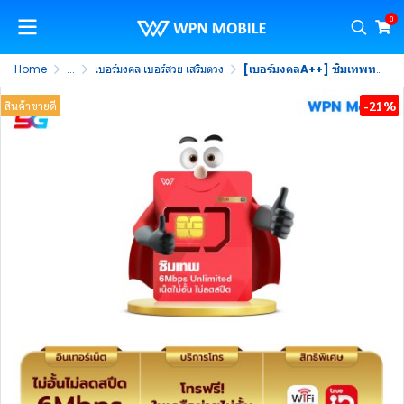
0
Home
...
เบอร์มงคล เบอร์สวย เสริมดวง
[เบอร์มงคลA++] ซิมเทพทรู เน็ตไม่อั้น 6Mbps ไม่ลดสปีด พร้อมโทรฟรีในค่าย ไม่จำกัด นาน 1 ปี
-21%
สินค้าขายดี