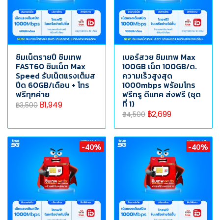
ซิมเน็ตรายปี ซิมเทพ
เบอร์สวย ซิมเทพ Max
FAST60 ซิมเน็ต Max
100GB เน็ต 100GB/ด.
Speed รับเน็ตแรงเต็มส
ความเร็วสูงสุด
ปีด 60GB/เดือน + โทร
1000mbps พร้อมโทร
ฟรีทุกค่าย
ฟรีทรู ดีแทค ส่งฟรี (ชุด
ที่ 1)
฿1,949
฿3,500
฿2,699
฿4,500
-40%
-40%