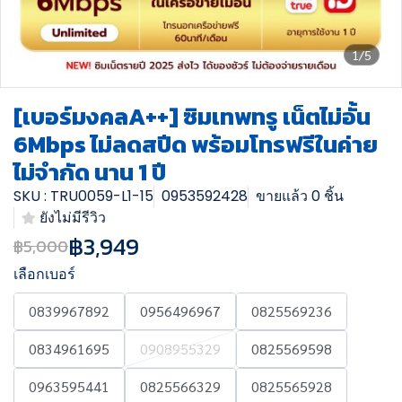
1/5
[เบอร์มงคลA++] ซิมเทพทรู เน็ตไม่อั้น
6Mbps ไม่ลดสปีด พร้อมโทรฟรีในค่าย
ไม่จำกัด นาน 1 ปี
SKU : TRU0059-L1-15
0953592428
ขายแล้ว 0 ชิ้น
ยังไม่มีรีวิว
฿3,949
฿5,000
เลือกเบอร์
0839967892
0956496967
0825569236
0834961695
0908955329
0825569598
0963595441
0825566329
0825565928