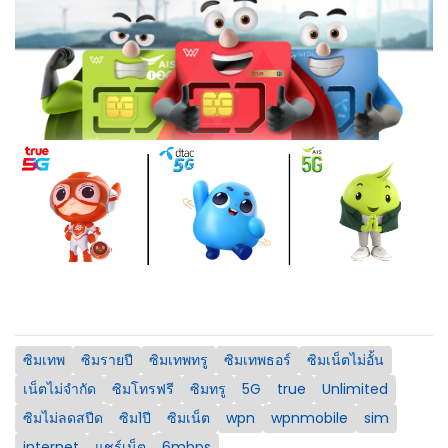
ซิมเทพ
ซิมรายปี
ซิมเทพทรู
ซิมเทพธอร์
ซิมเน็ตไม่อั้น
เน็ตไม่จำกัด
ซิมโทรฟรี
ซิมทรู
5G
true
Unlimited
ซิมไม่ลดสปีด
ซิม1ปี
ซิมเน็ต
wpn
wpnmobile
sim
internet
แชร์เน็ต
6mbps