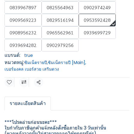
0839967897
0825564963
0902974249
0909569223
0829516194
0953592428
0908956232
0965562961
0939699729
0939694282
0902979256
แบรนด์:
true
หมวดหมู่:
ซิมเน็ตรายปี
,
ซิมเน็ตรายปี [Main]
,
เบอร์มงคล เบอร์สวย เสริมดวง
แชร์
รายละเอียดสินค้า
***โปรดอ่านก่อนนะคะ***
ใบกำกับภาษีลูกค้าแจ้งหลังสั่งซื้อภายใน 3 วันเท่านั้น
(หากหลังจากนั้นไม่สามารถออกได้ทุกกรณีค่ะ)