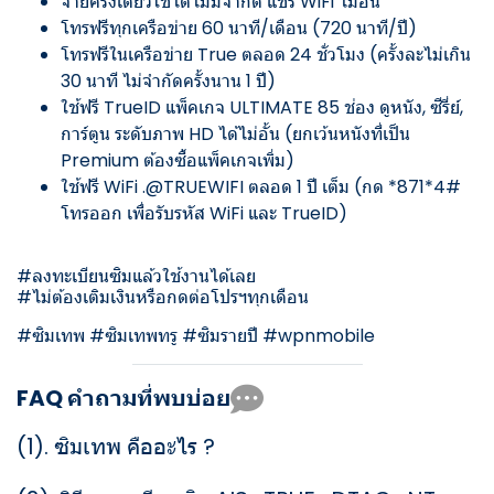
จ่ายครั้งเดียวใช้ได้ไม่มีจำกัด แชร์ WiFi ไม่อั้น
โทรฟรีทุกเครือข่าย 60 นาที/เดือน (720 นาที/ปี)
โทรฟรีในเครือข่าย True ตลอด 24 ชั่วโมง (ครั้งละไม่เกิน
30 นาที ไม่จำกัดครั้งนาน 1 ปี)
ใช้ฟรี TrueID แพ็คเกจ ULTIMATE 85 ช่อง ดูหนัง, ซีรี่ย์,
การ์ตูน ระดับภาพ HD ได้ไม่อั้น (ยกเว้นหนังที่เป็น
Premium ต้องซื้อแพ็คเกจเพิ่ม)
ใช้ฟรี WiFi .@TRUEWIFI ตลอด 1 ปี เต็ม (กด *871*4#
โทรออก เพื่อรับรหัส WiFi และ TrueID)
#ลงทะเบียนซิมแล้วใช้งานได้เลย
#ไม่ต้องเติมเงินหรือกดต่อโปรฯทุกเดือน
#ซิมเทพ #ซิมเทพทรู #ซิมรายปี #wpnmobile
FAQ คำถามที่พบบ่อย
(1).
ซิมเทพ คืออะไร ?