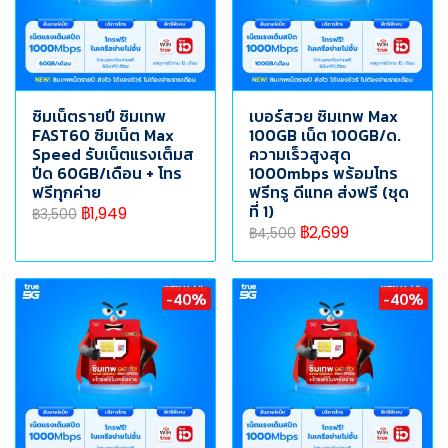
ซิมเน็ตรายปี ซิมเทพ
เบอร์สวย ซิมเทพ Max
FAST60 ซิมเน็ต Max
100GB เน็ต 100GB/ด.
Speed รับเน็ตแรงเต็มส
ความเร็วสูงสุด
ปีด 60GB/เดือน + โทร
1000mbps พร้อมโทร
ฟรีทุกค่าย
ฟรีทรู ดีแทค ส่งฟรี (ชุด
ที่ 1)
฿1,949
฿3,500
฿2,699
฿4,500
-40%
-40%