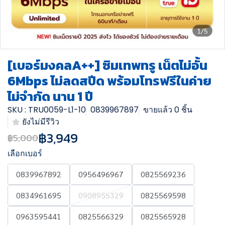
1/5
[เบอร์มงคลA++] ซิมเทพทรู เน็ตไม่อั้น
6Mbps ไม่ลดสปีด พร้อมโทรฟรีในค่าย
ไม่จำกัด นาน 1 ปี
SKU : TRU0059-L1-10
0839967897
ขายแล้ว 0 ชิ้น
ยังไม่มีรีวิว
฿3,949
฿5,000
เลือกเบอร์
0839967892
0956496967
0825569236
0834961695
0908955329
0825569598
0963595441
0825566329
0825565928