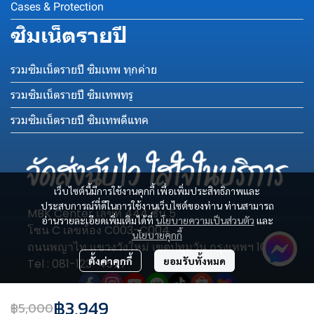
Cases & Protection
ซิมเน็ตรายปี
รวมซิมเน็ตรายปี ซิมเทพ ทุกค่าย
รวมซิมเน็ตรายปี ซิมเทพทรู
รวมซิมเน็ตรายปี ซิมเทพดีแทค
เว็บไซต์นี้มีการใช้งานคุกกี้ เพื่อเพิ่มประสิทธิภาพและ
ประสบการณ์ที่ดีในการใช้งานเว็บไซต์ของท่าน ท่านสามารถ
MBK Center เลขที่ 444 ชั้น 5
อ่านรายละเอียดเพิ่มเติมได้ที่
นโยบายความเป็นส่วนตัว
และ
โซน C เลขห้อง C003-C004
นโยบายคุกกี้
ถนนพญาไท แขวงวังใหม่ เขตปทุมวัน กรุงเทพฯ 10330
ตั้งค่าคุกกี้
ยอมรับทั้งหมด
Tel : 081-123-4577
฿3,949
฿5,000