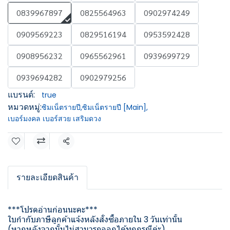
0839967897
0825564963
0902974249
0909569223
0829516194
0953592428
0908956232
0965562961
0939699729
0939694282
0902979256
แบรนด์:
true
หมวดหมู่:
ซิมเน็ตรายปี
,
ซิมเน็ตรายปี [Main]
,
เบอร์มงคล เบอร์สวย เสริมดวง
แชร์
รายละเอียดสินค้า
***โปรดอ่านก่อนนะคะ***
ใบกำกับภาษีลูกค้าแจ้งหลังสั่งซื้อภายใน 3 วันเท่านั้น
(หากหลังจากนั้นไม่สามารถออกได้ทุกกรณีค่ะ)