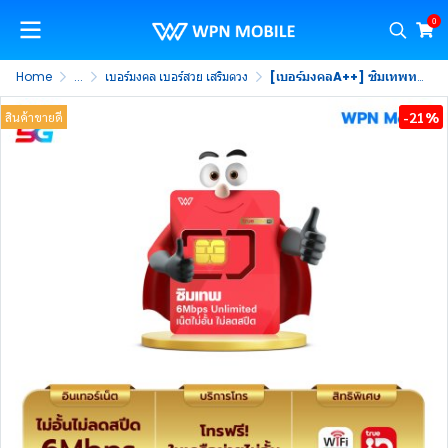
0
Home
...
เบอร์มงคล เบอร์สวย เสริมดวง
[เบอร์มงคลA++] ซิมเทพทรู เน็ตไม่อั้น 6Mbps ไม่ลดสปีด พร้อมโทรฟรีในค่าย ไม่จำกัด นาน 1 ปี
-21%
สินค้าขายดี