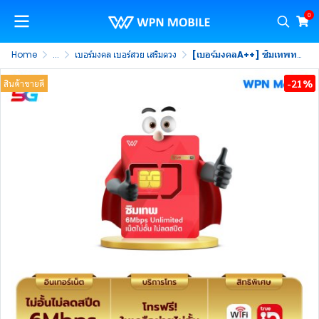
0
Home
...
เบอร์มงคล เบอร์สวย เสริมดวง
[เบอร์มงคลA++] ซิมเทพทรู เน็ตไม่อั้น 6Mbps ไม่ลดสปีด พร้อมโทรฟรีในค่าย ไม่จำกัด นาน 1 ปี
-21%
สินค้าขายดี