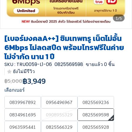
1/5
[เบอร์มงคลA++] ซิมเทพทรู เน็ตไม่อั้น
6Mbps ไม่ลดสปีด พร้อมโทรฟรีในค่าย
ไม่จำกัด นาน 1 ปี
SKU : TRU0059-L1-06
0825569598
ขายแล้ว 0 ชิ้น
ยังไม่มีรีวิว
฿3,949
฿5,000
เลือกเบอร์
0839967892
0956496967
0825569236
0834961695
0908955329
0825569598
0963595441
0825566329
0825565928