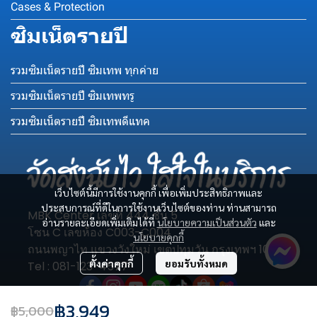
Cases & Protection
ซิมเน็ตรายปี
รวมซิมเน็ตรายปี ซิมเทพ ทุกค่าย
รวมซิมเน็ตรายปี ซิมเทพทรู
รวมซิมเน็ตรายปี ซิมเทพดีแทค
เว็บไซต์นี้มีการใช้งานคุกกี้ เพื่อเพิ่มประสิทธิภาพและ
ประสบการณ์ที่ดีในการใช้งานเว็บไซต์ของท่าน ท่านสามารถ
MBK Center เลขที่ 444 ชั้น 5
อ่านรายละเอียดเพิ่มเติมได้ที่
นโยบายความเป็นส่วนตัว
และ
โซน C เลขห้อง C003-C004
นโยบายคุกกี้
ถนนพญาไท แขวงวังใหม่ เขตปทุมวัน กรุงเทพฯ 10330
ตั้งค่าคุกกี้
ยอมรับทั้งหมด
Tel : 081-123-4577
฿3,949
฿5,000