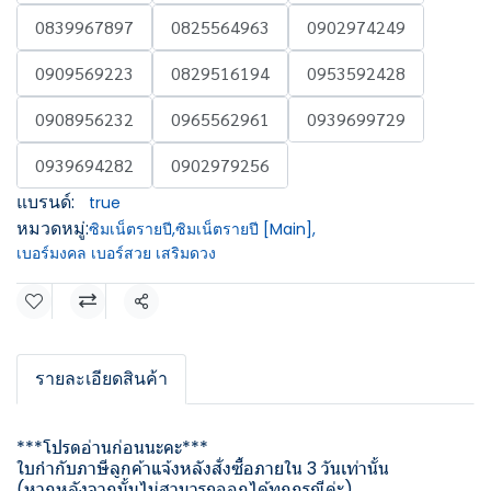
0839967897
0825564963
0902974249
0909569223
0829516194
0953592428
0908956232
0965562961
0939699729
0939694282
0902979256
แบรนด์:
true
หมวดหมู่:
ซิมเน็ตรายปี
,
ซิมเน็ตรายปี [Main]
,
เบอร์มงคล เบอร์สวย เสริมดวง
แชร์
รายละเอียดสินค้า
***โปรดอ่านก่อนนะคะ***
ใบกำกับภาษีลูกค้าแจ้งหลังสั่งซื้อภายใน 3 วันเท่านั้น
(หากหลังจากนั้นไม่สามารถออกได้ทุกกรณีค่ะ)