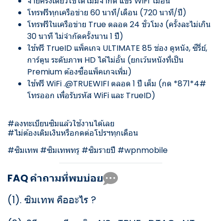
จ่ายครั้งเดียวใช้ได้ไม่มีจำกัด แชร์ WiFi ไม่อั้น
โทรฟรีทุกเครือข่าย 60 นาที/เดือน (720 นาที/ปี)
โทรฟรีในเครือข่าย True ตลอด 24 ชั่วโมง (ครั้งละไม่เกิน
30 นาที ไม่จำกัดครั้งนาน 1 ปี)
ใช้ฟรี TrueID แพ็คเกจ ULTIMATE 85 ช่อง ดูหนัง, ซีรี่ย์,
การ์ตูน ระดับภาพ HD ได้ไม่อั้น (ยกเว้นหนังที่เป็น
Premium ต้องซื้อแพ็คเกจเพิ่ม)
ใช้ฟรี WiFi .@TRUEWIFI ตลอด 1 ปี เต็ม (กด *871*4#
โทรออก เพื่อรับรหัส WiFi และ TrueID)
#ลงทะเบียนซิมแล้วใช้งานได้เลย
#ไม่ต้องเติมเงินหรือกดต่อโปรฯทุกเดือน
#ซิมเทพ #ซิมเทพทรู #ซิมรายปี #wpnmobile
FAQ คำถามที่พบบ่อย
(1).
ซิมเทพ คืออะไร ?