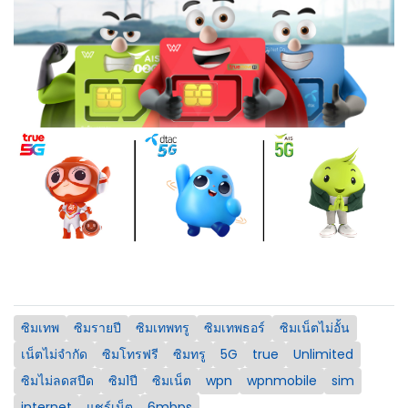
ซิมเทพ
ซิมรายปี
ซิมเทพทรู
ซิมเทพธอร์
ซิมเน็ตไม่อั้น
เน็ตไม่จำกัด
ซิมโทรฟรี
ซิมทรู
5G
true
Unlimited
ซิมไม่ลดสปีด
ซิม1ปี
ซิมเน็ต
wpn
wpnmobile
sim
internet
แชร์เน็ต
6mbps