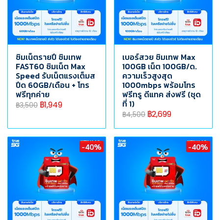
ซิมเน็ตรายปี ซิมเทพ
เบอร์สวย ซิมเทพ Max
FAST60 ซิมเน็ต Max
100GB เน็ต 100GB/ด.
Speed รับเน็ตแรงเต็มส
ความเร็วสูงสุด
ปีด 60GB/เดือน + โทร
1000mbps พร้อมโทร
ฟรีทุกค่าย
ฟรีทรู ดีแทค ส่งฟรี (ชุด
ที่ 1)
฿1,949
฿3,500
฿2,699
฿4,500
-40%
-40%