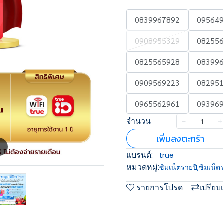
0839967892
09564
0908955329
08255
0825565928
08399
0909569223
08295
0965562961
09396
จำนวน
เพิ่มลงตะกร้า
m
แบรนด์:
true
หมวดหมู่:
ซิมเน็ตรายปี
,
ซิมเน็ต
รายการโปรด
เปรียบ