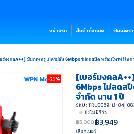
หน้าแรก
สินค้าทั้งหมด
ซิมเน็ตร
อร์มงคลA++] ซิมเทพทรู เน็ตไม่อั้น 6Mbps ไม่ลดสปีด พร้อมโทรฟรีในค่าย
[เบอร์มงคลA++] ซ
-21%
6Mbps ไม่ลดสปีด
จำกัด นาน 1 ปี
SKU : TRU0059-L1-04
08
ยังไม่มีรีวิว
฿3,949
฿5,000
เลือกเบอร์