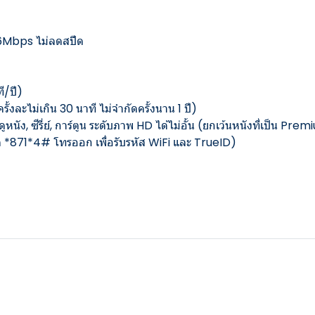
็ว 6Mbps ไม่ลดสปีด
ี/ปี)
้งละไม่เกิน 30 นาที ไม่จำกัดครั้งนาน 1 ปี)
ัง, ซีรี่ย์, การ์ตูน ระดับภาพ HD ได้ไม่อั้น (ยกเว้นหนังที่เป็น Prem
กด *871*4# โทรออก เพื่อรับรหัส WiFi และ TrueID)