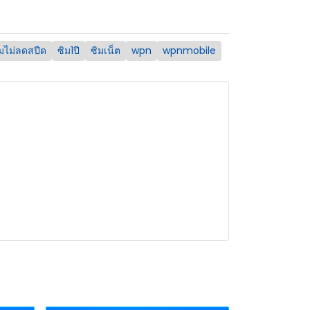
ิมไม่ลดสปีด
ซิม1ปี
ซิมเน็ต
wpn
wpnmobile