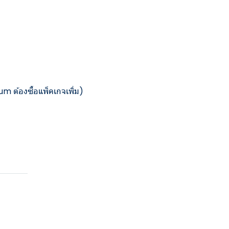
ium ต้องซื้อแพ็คเกจเพิ่ม)