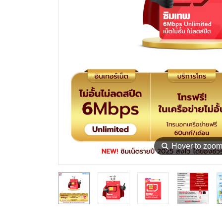
⚲
Hover to zoo