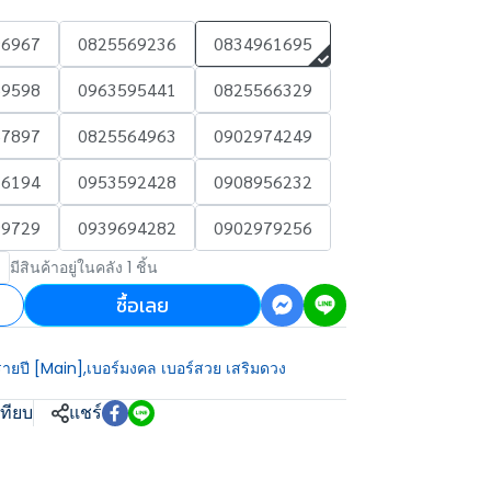
96967
0825569236
0834961695
69598
0963595441
0825566329
67897
0825564963
0902974249
16194
0953592428
0908956232
99729
0939694282
0902979256
มีสินค้าอยู่ในคลัง 1 ชิ้น
ซื้อเลย
รายปี [Main]
,
เบอร์มงคล เบอร์สวย เสริมดวง
เทียบ
แชร์