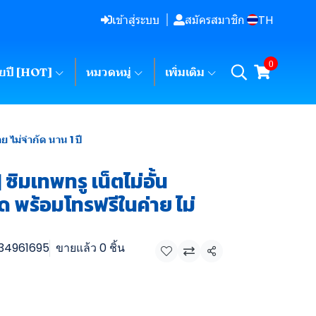
TH
เข้าสู่ระบบ
สมัครสมาชิก
0
ายปี [HOT]
หมวดหมู่
เพิ่มเติม
 ไม่จำกัด นาน 1 ปี
ิมเทพทรู เน็ตไม่อั้น
 พร้อมโทรฟรีในค่าย ไม่
34961695
ขายแล้ว 0 ชิ้น
แชร์