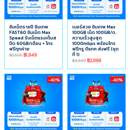
ซิมเน็ตรายปี ซิมเทพ
เบอร์สวย ซิมเทพ Max
FAST60 ซิมเน็ต Max
100GB เน็ต 100GB/ด.
Speed รับเน็ตแรงเต็มส
ความเร็วสูงสุด
ปีด 60GB/เดือน + โทร
1000mbps พร้อมโทร
ฟรีทุกค่าย
ฟรีทรู ดีแทค ส่งฟรี (ชุด
ที่ 1)
฿1,949
฿3,500
฿2,699
฿4,500
-40%
-40%