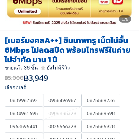
1/5
[เบอร์มงคลA++] ซิมเทพทรู เน็ตไม่อั้น
6Mbps ไม่ลดสปีด พร้อมโทรฟรีในค่าย
ไม่จำกัด นาน 1 ปี
ขายแล้ว 36 ชิ้น
ยังไม่มีรีวิว
฿3,949
฿5,000
เลือกเบอร์
0839967892
0956496967
0825569236
0834961695
0908955329
0825569598
0963595441
0825566329
0825565928