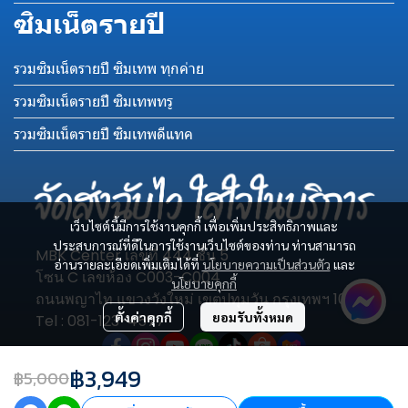
ซิมเน็ตรายปี
รวมซิมเน็ตรายปี ซิมเทพ ทุกค่าย
รวมซิมเน็ตรายปี ซิมเทพทรู
รวมซิมเน็ตรายปี ซิมเทพดีแทค
เว็บไซต์นี้มีการใช้งานคุกกี้ เพื่อเพิ่มประสิทธิภาพและ
ประสบการณ์ที่ดีในการใช้งานเว็บไซต์ของท่าน ท่านสามารถ
MBK Center เลขที่ 444 ชั้น 5
อ่านรายละเอียดเพิ่มเติมได้ที่
นโยบายความเป็นส่วนตัว
และ
โซน C เลขห้อง C003-C004
นโยบายคุกกี้
ถนนพญาไท แขวงวังใหม่ เขตปทุมวัน กรุงเทพฯ 10330
ตั้งค่าคุกกี้
ยอมรับทั้งหมด
Tel : 081-123-4577
฿3,949
฿5,000