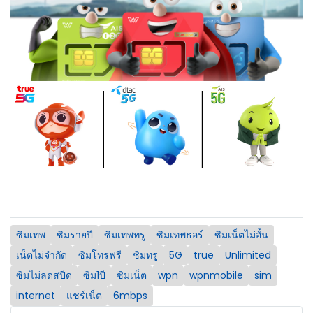
ซิมเทพ
ซิมรายปี
ซิมเทพทรู
ซิมเทพธอร์
ซิมเน็ตไม่อั้น
เน็ตไม่จำกัด
ซิมโทรฟรี
ซิมทรู
5G
true
Unlimited
ซิมไม่ลดสปีด
ซิม1ปี
ซิมเน็ต
wpn
wpnmobile
sim
internet
แชร์เน็ต
6mbps