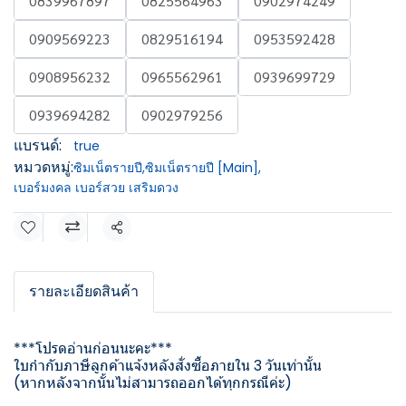
0839967897
0825564963
0902974249
0909569223
0829516194
0953592428
0908956232
0965562961
0939699729
0939694282
0902979256
แบรนด์:
true
หมวดหมู่:
ซิมเน็ตรายปี
,
ซิมเน็ตรายปี [Main]
,
เบอร์มงคล เบอร์สวย เสริมดวง
แชร์
รายละเอียดสินค้า
***โปรดอ่านก่อนนะคะ***
ใบกำกับภาษีลูกค้าแจ้งหลังสั่งซื้อภายใน 3 วันเท่านั้น
(หากหลังจากนั้นไม่สามารถออกได้ทุกกรณีค่ะ)