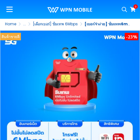
0
Home
...
[เลือกเบอร์] ซิมเทพ 6Mbps
[เบอร์จำง่าย] ซิมเทพ6mbps ซิมรายปี 5G เน็ตไม่อั้น 6Mbps ไม่ลดสปีด พร้อมโทรฟรีในค่าย ไม่จำกัดนาน 1 ปี (ชุดที่ 3)
-23%
สินค้าขายดี