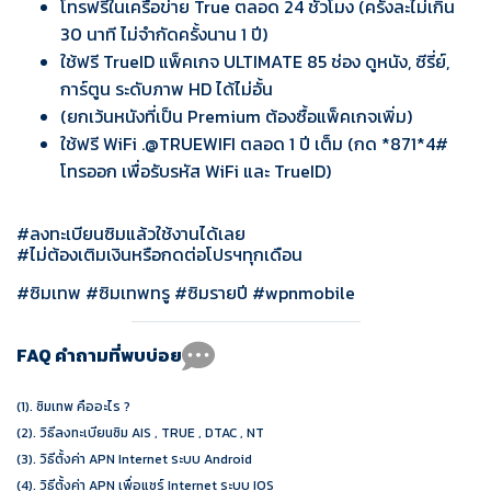
โทรฟรีในเครือข่าย True ตลอด 24 ชั่วโมง (ครั้งละไม่เกิน
30 นาที ไม่จำกัดครั้งนาน 1 ปี)
ใช้ฟรี TrueID แพ็คเกจ ULTIMATE 85 ช่อง ดูหนัง, ซีรี่ย์,
การ์ตูน ระดับภาพ HD ได้ไม่อั้น
(ยกเว้นหนังที่เป็น Premium ต้องซื้อแพ็คเกจเพิ่ม)
ใช้ฟรี WiFi .@TRUEWIFI ตลอด 1 ปี เต็ม (กด *871*4#
โทรออก เพื่อรับรหัส WiFi และ TrueID)
#ลงทะเบียนซิมแล้วใช้งานได้เลย
#ไม่ต้องเติมเงินหรือกดต่อโปรฯทุกเดือน
#ซิมเทพ #ซิมเทพทรู #ซิมรายปี #wpnmobile
FAQ คำถามที่พบบ่อย
(1).
ซิมเทพ คืออะไร ?
(2).
วิธีลงทะเบียนซิม AIS , TRUE , DTAC , NT
(3).
วิธีตั้งค่า APN Internet ระบบ Android
(4).
วิธีตั้งค่า APN เพื่อแชร์ Internet ระบบ IOS