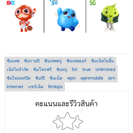
ซิมเทพ
ซิมรายปี
ซิมเทพทรู
ซิมเทพธอร์
ซิมเน็ตไม่อั้น
เน็ตไม่จำกัด
ซิมโทรฟรี
ซิมทรู
5G
true
Unlimited
ซิมไม่ลดสปีด
ซิม1ปี
ซิมเน็ต
wpn
wpnmobile
sim
internet
แชร์เน็ต
6mbps
คะแนนและรีวิวสินค้า