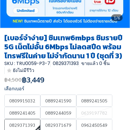
1/6
[เบอร์จำง่าย] ซิมเทพ6mbps ซิมรายปี
5G เน็ตไม่อั้น 6Mbps ไม่ลดสปีด พร้อม
โทรฟรีในค่าย ไม่จำกัดนาน 1 ปี (ชุดที่ 3)
SKU : TRU0059-P3-7
0829371393
ขายแล้ว 0 ชิ้น
ยังไม่มีรีวิว
฿3,449
฿4,500
เลือกเบอร์
0809915032
0889241590
0889241505
0889241405
0889244059
0639197782
0829371393
0829371679
0962450549