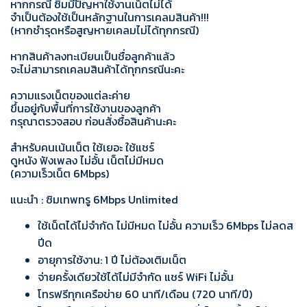
หากกรณี ซิมมีปัญหาใช้งานเน็ตไม่ได้
จำเป็นต้องใช้เป็นหลักฐานในการเคลมสินค้า!!!
(หากชำรุดหรือสูญหายเคลมไม่ได้ทุกกรณี)
หากสินค้าลงทะเบียนเป็นชื่อลูกค้าแล้ว
จะไม่สามารถเคลมสินค้าได้ทุกกรณีนะคะ
ความแรงเน็ตของแต่ละค่าย
ขึ้นอยู่กับพื้นที่การใช้งานของลูกค้า
กรุณาตรวจสอบ ก่อนสั่งซื้อสินค้านะคะ
สำหรับคนเน้นเน็ต ใช้เยอะ ใช้แชร์
ดูหนัง ฟังเพลง ไม่อั้น เน็ตไม่มีหมด
(ความเร็วเน็ต 6Mbps)
แนะนำ : ซิมเทพทรู 6Mbps Unlimited
ใช้เน็ตได้ไม่จำกัด ไม่มีหมด ไม่อั้น ความเร็ว 6Mbps ไม่ลดส
ปีด
อายุการใช้งาน: 1 ปี ไม่ต้องเติมเน็ต
จ่ายครั้งเดียวใช้ได้ไม่มีจำกัด แชร์ WiFi ไม่อั้น
โทรฟรีทุกเครือข่าย 60 นาที/เดือน (720 นาที/ปี)