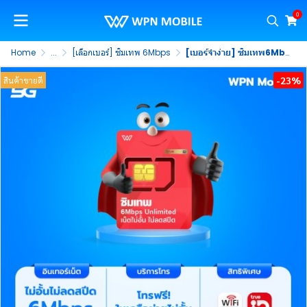
0
Home
...
[เลือกเบอร์] ซิมเทพ 6Mbps
[เบอร์จำง่าย] ซิมเทพ6Mbps ซิมรายปี 5G เน็ตไม่อั้น 6Mbps ไม่ลดสปีด พร้อมโทรฟรีในค่าย ไม่จำกัดนาน 1 ปี (ชุดที่ 1)
-23%
สินค้าขายดี