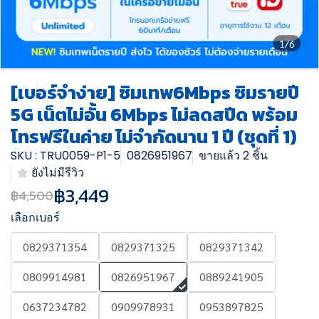
1/6
[เบอร์จำง่าย] ซิมเทพ6Mbps ซิมรายปี
5G เน็ตไม่อั้น 6Mbps ไม่ลดสปีด พร้อม
โทรฟรีในค่าย ไม่จำกัดนาน 1 ปี (ชุดที่ 1)
SKU : TRU0059-P1-5
0826951967
ขายแล้ว 2 ชิ้น
ยังไม่มีรีวิว
฿3,449
฿4,500
เลือกเบอร์
0829371354
0829371325
0829371342
0809914981
0826951967
0889241905
0637234782
0909978931
0953897825