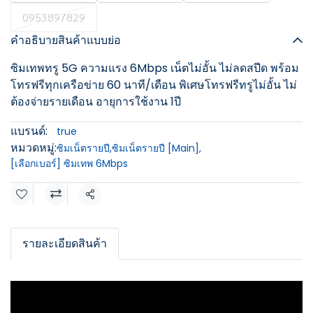
0953897829
คำอธิบายสินค้าแบบย่อ
ซิมเทพทรู 5G ความแรง 6Mbps เน็ตไม่อั้น ไม่ลดสปีด พร้อม
โทรฟรีทุกเครือข่าย 60 นาที/เดือน พิเศษโทรฟรีทรูไม่อั้น ไม่
ต้องจ่ายรายเดือน อายุการใช้งาน 1ปี
แบรนด์:
true
หมวดหมู่:
ซิมเน็ตรายปี
,
ซิมเน็ตรายปี [Main]
,
[เลือกเบอร์] ซิมเทพ 6Mbps
แชร์
รายละเอียดสินค้า