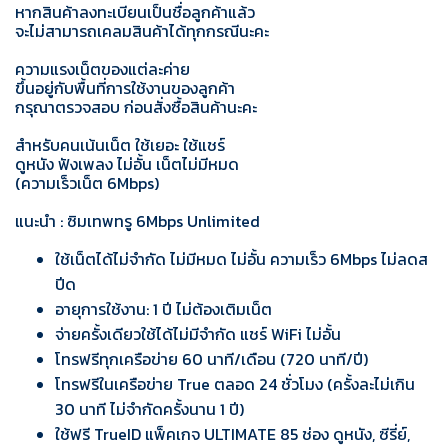
หากสินค้าลงทะเบียนเป็นชื่อลูกค้าแล้ว
จะไม่สามารถเคลมสินค้าได้ทุกกรณีนะคะ
ความแรงเน็ตของแต่ละค่าย
ขึ้นอยู่กับพื้นที่การใช้งานของลูกค้า
กรุณาตรวจสอบ ก่อนสั่งซื้อสินค้านะคะ
สำหรับคนเน้นเน็ต ใช้เยอะ ใช้แชร์
ดูหนัง ฟังเพลง ไม่อั้น เน็ตไม่มีหมด
(ความเร็วเน็ต 6Mbps)
แนะนำ : ซิมเทพทรู 6Mbps Unlimited
ใช้เน็ตได้ไม่จำกัด ไม่มีหมด ไม่อั้น ความเร็ว 6Mbps ไม่ลดส
ปีด
อายุการใช้งาน: 1 ปี ไม่ต้องเติมเน็ต
จ่ายครั้งเดียวใช้ได้ไม่มีจำกัด แชร์ WiFi ไม่อั้น
โทรฟรีทุกเครือข่าย 60 นาที/เดือน (720 นาที/ปี)
โทรฟรีในเครือข่าย True ตลอด 24 ชั่วโมง (ครั้งละไม่เกิน
30 นาที ไม่จำกัดครั้งนาน 1 ปี)
ใช้ฟรี TrueID แพ็คเกจ ULTIMATE 85 ช่อง ดูหนัง, ซีรี่ย์,