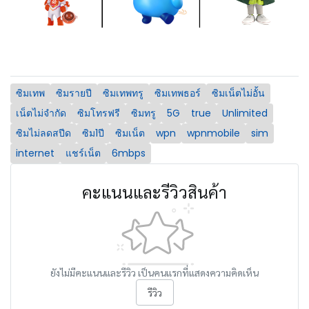
ซิมเทพ
ซิมรายปี
ซิมเทพทรู
ซิมเทพธอร์
ซิมเน็ตไม่อั้น
เน็ตไม่จำกัด
ซิมโทรฟรี
ซิมทรู
5G
true
Unlimited
ซิมไม่ลดสปีด
ซิม1ปี
ซิมเน็ต
wpn
wpnmobile
sim
internet
แชร์เน็ต
6mbps
คะแนนและรีวิวสินค้า
ยังไม่มีคะแนนและรีวิว เป็นคนแรกที่แสดงความคิดเห็น
รีวิว