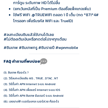
การ์ตูน ระดับภาพ HD ได้ไม่อั้น
(ยกเว้นหนังที่เป็น Premium ต้องซื้อแพ็คเกจเพิ่ม)
ใช้ฟรี WiFi .@TRUEWIFI ตลอด 1 ปี เต็ม (กด *871*4#
โทรออก เพื่อรับรหัส WiFi และ TrueID)
#ลงทะเบียนซิมแล้วใช้งานได้เลย
#ไม่ต้องเติมเงินหรือกดต่อโปรฯทุกเดือน
#ซิมเทพ #ซิมเทพทรู #ซิมรายปี #wpnmobile
FAQ คำถามที่พบบ่อย
(1).
ซิมเทพ คืออะไร ?
(2).
วิธีลงทะเบียนซิม AIS , TRUE , DTAC , NT
(3).
วิธีตั้งค่า APN Internet ระบบ Android
(4).
วิธีตั้งค่า APN เพื่อแชร์ Internet ระบบ IOS
(5).
วิธีตั้งค่า APN ซิมเทพ ธันเดอร์ ระบบ Android
(6).
เลขนางฟ้า เบอร์มงคล เบอร์สวย คืออะไร