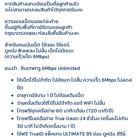
หากสินค้าลงทะเบียนเป็นชื่อลูกค้าแล้ว
จะไม่สามารถเคลมสินค้าได้ทุกกรณีนะคะ
ความแรงเน็ตของแต่ละค่าย
ขึ้นอยู่กับพื้นที่การใช้งานของลูกค้า
กรุณาตรวจสอบ ก่อนสั่งซื้อสินค้านะคะ
สำหรับคนเน้นเน็ต ใช้เยอะ ใช้แชร์
ดูหนัง ฟังเพลง ไม่อั้น เน็ตไม่มีหมด
(ความเร็วเน็ต 6Mbps)
แนะนำ : ซิมเทพทรู 6Mbps Unlimited
ใช้เน็ตได้ไม่จำกัด ไม่มีหมด ไม่อั้น ความเร็ว 6Mbps ไม่ลดส
ปีด
อายุการใช้งาน: 1 ปี ไม่ต้องเติมเน็ต
จ่ายครั้งเดียวใช้ได้ไม่มีจำกัด แชร์ WiFi ไม่อั้น
โทรฟรีทุกเครือข่าย 60 นาที/เดือน (720 นาที/ปี)
โทรฟรีในเครือข่าย True ตลอด 24 ชั่วโมง (ครั้งละไม่เกิน
30 นาที ไม่จำกัดครั้งนาน 1 ปี)
ใช้ฟรี TrueID แพ็คเกจ ULTIMATE 85 ช่อง ดูหนัง, ซีรี่ย์,