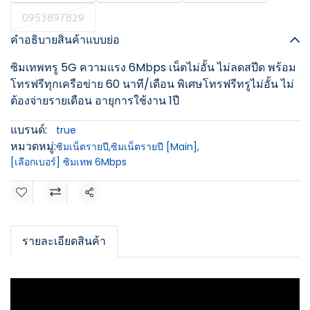
0953897829
คำอธิบายสินค้าแบบย่อ
ซิมเทพทรู 5G ความแรง 6Mbps เน็ตไม่อั้น ไม่ลดสปีด พร้อม
โทรฟรีทุกเครือข่าย 60 นาที/เดือน พิเศษโทรฟรีทรูไม่อั้น ไม่
ต้องจ่ายรายเดือน อายุการใช้งาน 1ปี
แบรนด์:
true
หมวดหมู่:
ซิมเน็ตรายปี
,
ซิมเน็ตรายปี [Main]
,
[เลือกเบอร์] ซิมเทพ 6Mbps
แชร์
รายละเอียดสินค้า