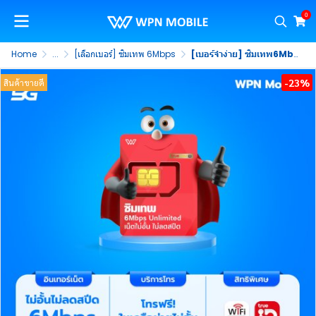
0
Home
...
[เลือกเบอร์] ซิมเทพ 6Mbps
[เบอร์จำง่าย] ซิมเทพ6Mbps ซิมรายปี 5G เน็ตไม่อั้น 6Mbps ไม่ลดสปีด พร้อมโทรฟรีในค่าย ไม่จำกัดนาน 1 ปี (ชุดที่ 1)
-23%
สินค้าขายดี