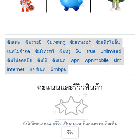
ซิมเทพ
ซิมรายปี
ซิมเทพทรู
ซิมเทพธอร์
ซิมเน็ตไม่อั้น
เน็ตไม่จำกัด
ซิมโทรฟรี
ซิมทรู
5G
true
Unlimited
ซิมไม่ลดสปีด
ซิม1ปี
ซิมเน็ต
wpn
wpnmobile
sim
internet
แชร์เน็ต
6mbps
คะแนนและรีวิวสินค้า
ยังไม่มีคะแนนและรีวิว เป็นคนแรกที่แสดงความคิดเห็น
รีวิว