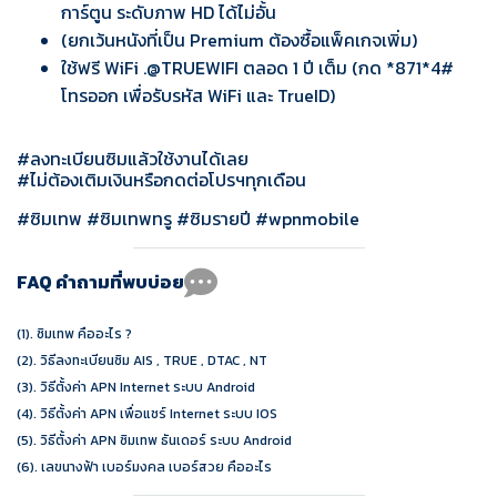
การ์ตูน ระดับภาพ HD ได้ไม่อั้น
(ยกเว้นหนังที่เป็น Premium ต้องซื้อแพ็คเกจเพิ่ม)
ใช้ฟรี WiFi .@TRUEWIFI ตลอด 1 ปี เต็ม (กด *871*4#
โทรออก เพื่อรับรหัส WiFi และ TrueID)
#ลงทะเบียนซิมแล้วใช้งานได้เลย
#ไม่ต้องเติมเงินหรือกดต่อโปรฯทุกเดือน
#ซิมเทพ #ซิมเทพทรู #ซิมรายปี #wpnmobile
FAQ คำถามที่พบบ่อย
(1).
ซิมเทพ คืออะไร ?
(2).
วิธีลงทะเบียนซิม AIS , TRUE , DTAC , NT
(3).
วิธีตั้งค่า APN Internet ระบบ Android
(4).
วิธีตั้งค่า APN เพื่อแชร์ Internet ระบบ IOS
(5).
วิธีตั้งค่า APN ซิมเทพ ธันเดอร์ ระบบ Android
(6).
เลขนางฟ้า เบอร์มงคล เบอร์สวย คืออะไร