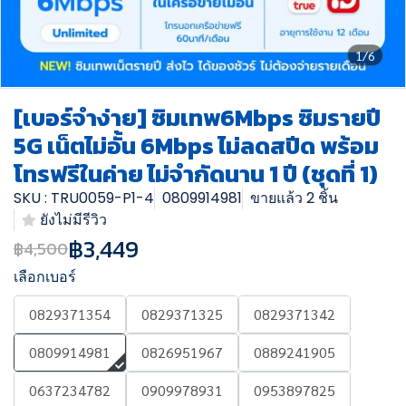
1/6
[เบอร์จำง่าย] ซิมเทพ6Mbps ซิมรายปี
5G เน็ตไม่อั้น 6Mbps ไม่ลดสปีด พร้อม
โทรฟรีในค่าย ไม่จำกัดนาน 1 ปี (ชุดที่ 1)
SKU : TRU0059-P1-4
0809914981
ขายแล้ว 2 ชิ้น
ยังไม่มีรีวิว
฿3,449
฿4,500
เลือกเบอร์
0829371354
0829371325
0829371342
0809914981
0826951967
0889241905
0637234782
0909978931
0953897825