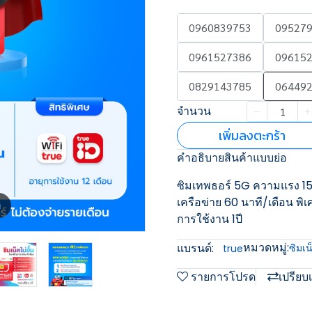
0960839753
09527
0961527386
09615
0829143785
06449
จำนวน
เพิ่มลงตะกร้า
คำอธิบายสินค้าแบบย่อ
ซิมเทพธอร์ 5G ความแรง 15M
เครือข่าย 60 นาที/เดือน พิเ
m
การใช้งาน 1ปี
หมวดหมู่:
แบรนด์:
ซิมเน
true
รายการโปรด
เปรียบ