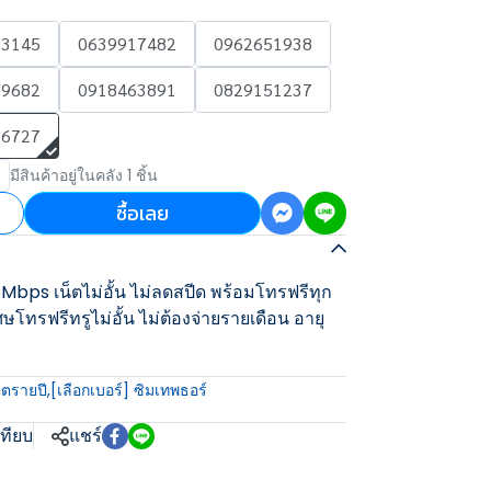
93145
0639917482
0962651938
29682
0918463891
0829151237
26727
มีสินค้าอยู่ในคลัง 1 ชิ้น
ซื้อเลย
bps เน็ตไม่อั้น ไม่ลดสปีด พร้อมโทรฟรีทุก
ศษโทรฟรีทรูไม่อั้น ไม่ต้องจ่ายรายเดือน อายุ
็ตรายปี
,
[เลือกเบอร์] ซิมเทพธอร์
เทียบ
แชร์