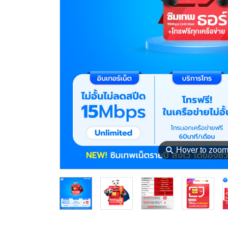
⚲
Hover to zoo