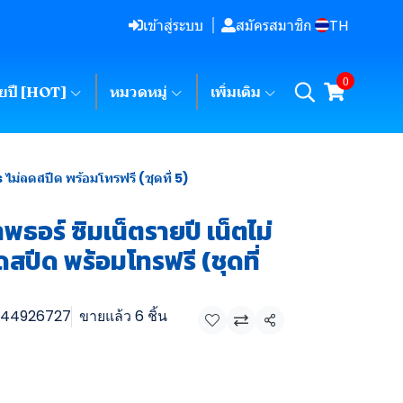
TH
เข้าสู่ระบบ
สมัครสมาชิก
0
ายปี [HOT]
หมวดหมู่
เพิ่มเติม
 ไม่ลดสปีด พร้อมโทรฟรี (ชุดที่ 5)
พธอร์ ซิมเน็ตรายปี เน็ตไม่
ดสปีด พร้อมโทรฟรี (ชุดที่
44926727
ขายแล้ว 6 ชิ้น
แชร์