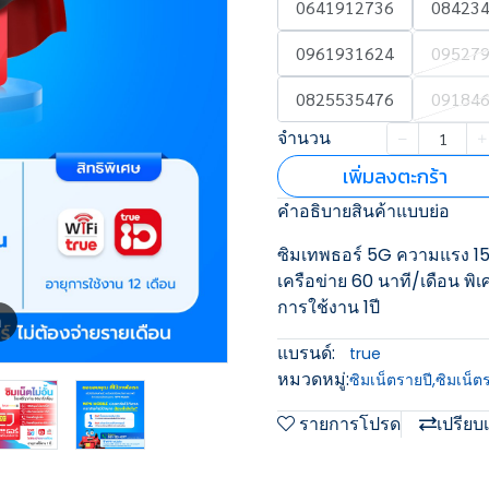
0641912736
08423
0961931624
09527
0825535476
09184
จำนวน
เพิ่มลงตะกร้า
คำอธิบายสินค้าแบบย่อ
ซิมเทพธอร์ 5G ความแรง 15M
เครือข่าย 60 นาที/เดือน พิเ
การใช้งาน 1ปี
m
แบรนด์:
true
หมวดหมู่:
ซิมเน็ตรายปี
,
ซิมเน็ต
รายการโปรด
เปรียบ