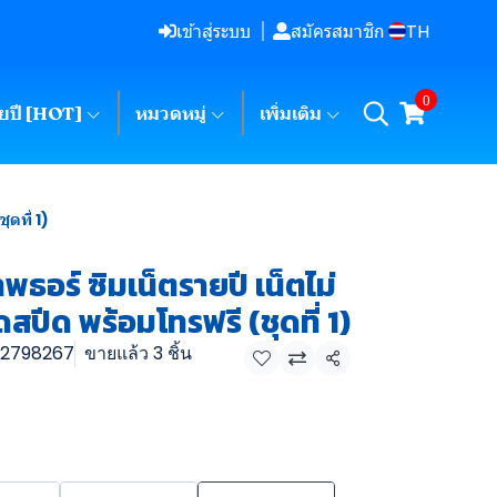
TH
เข้าสู่ระบบ
สมัครสมาชิก
0
ายปี [HOT]
หมวดหมู่
เพิ่มเติม
ดที่ 1)
พธอร์ ซิมเน็ตรายปี เน็ตไม่
ดสปีด พร้อมโทรฟรี (ชุดที่ 1)
2798267
ขายแล้ว 3 ชิ้น
แชร์