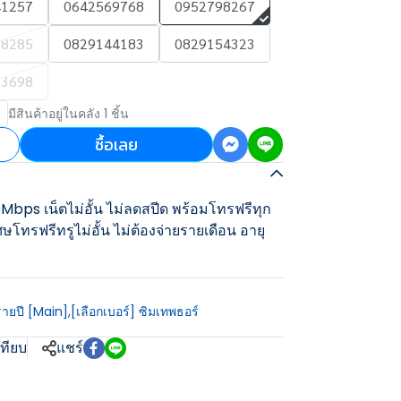
41257
0642569768
0952798267
98285
0829144183
0829154323
63698
มีสินค้าอยู่ในคลัง 1 ชิ้น
ซื้อเลย
bps เน็ตไม่อั้น ไม่ลดสปีด พร้อมโทรฟรีทุก
ศษโทรฟรีทรูไม่อั้น ไม่ต้องจ่ายรายเดือน อายุ
รายปี [Main]
,
[เลือกเบอร์] ซิมเทพธอร์
เทียบ
แชร์