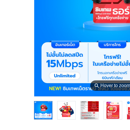
⚲
Hover to zoo