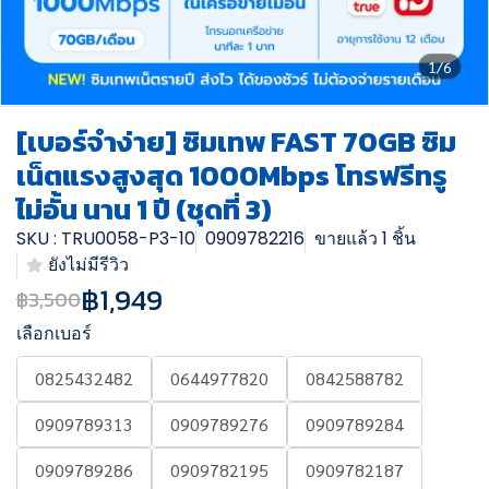
1/6
[เบอร์จำง่าย] ซิมเทพ FAST 70GB ซิม
เน็ตแรงสูงสุด 1000Mbps โทรฟรีทรู
ไม่อั้น นาน 1 ปี (ชุดที่ 3)
SKU : TRU0058-P3-10
0909782216
ขายแล้ว 1 ชิ้น
ยังไม่มีรีวิว
฿1,949
฿3,500
เลือกเบอร์
0825432482
0644977820
0842588782
0909789313
0909789276
0909789284
0909789286
0909782195
0909782187