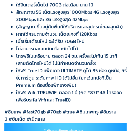
ใช้อินเตอร์เน็ตได้ 70GB ต่อเดือน นาน 1ปี
สัญญาณ 5G เน็ตแรงสูงสุด 1000Mbps 4G แรงสูงสุด
300Mbps และ 3G แรงสูงสุด 42Mbps
(สัญญาณขึ้นอยู่กับพื้นที่ใช้บริการและอุปกรณ์ของลูกค้า)
หากใช้ครบตามจำนวน เน็ตจะคงที่ 128Kbps
เมื่อเริ่มเดือนใหม่ จะได้รับ 70GB ใหม่
ไม่สามารถสะสมกับเดือนถัดไปได้
โทรฟรีในเครือข่าย ตลอด 24 ชม. ครั้งละไม่เกิน 15 นาที
(สายตัดโทรใหม่ได้ ไม่มีกำหนดจำนวนครั้ง)
ใช้ฟรี True ID แพ็คเกจ ULTIMATE ดูได้ 85 ช่อง ดูหนัง, ซีรี่
ย์, การ์ตูน ระดับภาพ HD ได้ไม่อั้น (ยกเว้นหนังที่เป็น
Premium ต้องซื้อแพ็คเกจเพิ่ม)
ใช้ฟรี Wifi .TREUWIFI ตลอด 1 ปี (กด *871*4# โทรออก
เพื่อรับรหัส Wifi และ TrueID)
#ซิมเทพ
#fast70gb
#70gb
#
true
#
ซิมเทพทรู
#
ซิมราย
ปี
#
ซิมเน็ต
#
เน็ตแรง