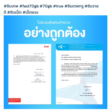
#ซิมเทพ
#fast70gb
#70gb
#
true
#
ซิมเทพทรู
#
ซิมราย
ปี
#
ซิมเน็ต
#
เน็ตแรง