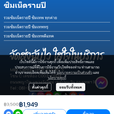
ซิมเน็ตรายปี
รวมซิมเน็ตรายปี ซิมเทพ ทุกค่าย
รวมซิมเน็ตรายปี ซิมเทพทรู
รวมซิมเน็ตรายปี ซิมเทพดีแทค
เว็บไซต์นี้มีการใช้งานคุกกี้ เพื่อเพิ่มประสิทธิภาพและ
ประสบการณ์ที่ดีในการใช้งานเว็บไซต์ของท่าน ท่านสามารถ
MBK Center เลขที่ 444 ชั้น 5
อ่านรายละเอียดเพิ่มเติมได้ที่
นโยบายความเป็นส่วนตัว
และ
โซน C เลขห้อง C003-C004
นโยบายคุกกี้
ถนนพญาไท แขวงวังใหม่ เขตปทุมวัน กรุงเทพฯ 10330
ตั้งค่าคุกกี้
ยอมรับทั้งหมด
Tel : 081-123-4577
฿1,949
฿3,500
เพิ่มลงตะกร้า
ซื้อเลย