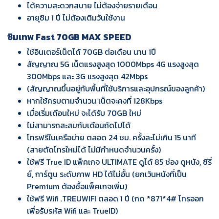
ได้ความสะดวกสบาย ไม่ต้องจ่ายรายเดือน
อายุซิม 1 ปี ไม่ต้องเติมวันใช้งาน
ซิมเทพ Fast 70GB MAX SPEED
ใช้อินเตอร์เน็ตได้ 70GB ต่อเดือน นาน 1ปี
สัญญาณ 5G เน็ตแรงสูงสุด 1000Mbps 4G แรงสูงสุด
300Mbps และ 3G แรงสูงสุด 42Mbps
(สัญญาณขึ้นอยู่กับพื้นที่ใช้บริการและอุปกรณ์ของลูกค้า)
หากใช้ครบตามจำนวน เน็ตจะคงที่ 128Kbps
เมื่อเริ่มเดือนใหม่ จะได้รับ 70GB ใหม่
ไม่สามารถสะสมกับเดือนถัดไปได้
โทรฟรีในเครือข่าย ตลอด 24 ชม. ครั้งละไม่เกิน 15 นาที
(สายตัดโทรใหม่ได้ ไม่มีกำหนดจำนวนครั้ง)
ใช้ฟรี True ID แพ็คเกจ ULTIMATE ดูได้ 85 ช่อง ดูหนัง, ซีรี่
ย์, การ์ตูน ระดับภาพ HD ได้ไม่อั้น (ยกเว้นหนังที่เป็น
Premium ต้องซื้อแพ็คเกจเพิ่ม)
ใช้ฟรี Wifi .TREUWIFI ตลอด 1 ปี (กด *871*4# โทรออก
เพื่อรับรหัส Wifi และ TrueID)