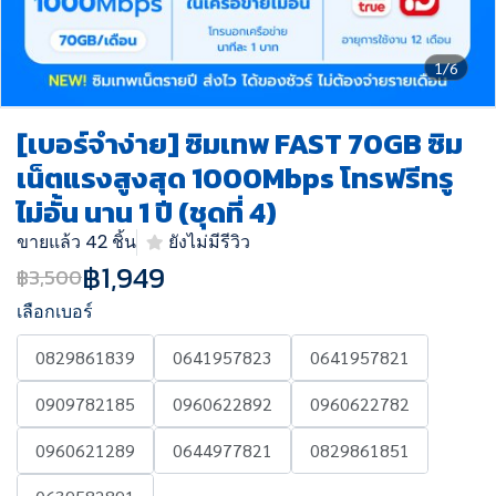
1/6
[เบอร์จำง่าย] ซิมเทพ FAST 70GB ซิม
เน็ตแรงสูงสุด 1000Mbps โทรฟรีทรู
ไม่อั้น นาน 1 ปี (ชุดที่ 4)
ขายแล้ว 42 ชิ้น
ยังไม่มีรีวิว
฿1,949
฿3,500
เลือกเบอร์
0829861839
0641957823
0641957821
0909782185
0960622892
0960622782
0960621289
0644977821
0829861851