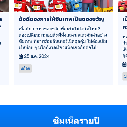
e
ข้อดีของการให้ซิมเทพเป็นของขวัญ
เ
?
ค
เบื่อกับการหาของขวัญที่คนรับไม่ได้ใช้ไหม?
ลองเปลี่ยนมามอบสิ่งที่ทั้งสะดวกและคุ้มค่าอย่าง
หล
ซิมเทพ ที่มาพร้อมอินเทอร์เน็ตสุดคุ้ม ไม่ต้องเติม
น
กั
เงินบ่อย ๆ หรือกังวลเรื่องแพ็กเกจอีกต่อไป!
เล
คุ
25 ธ.ค. 2024
บล็อก
บ
ซิมเน็ตรายปี