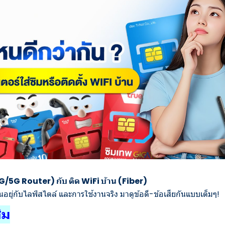
4G/5G Router) กับ ติด WiFi บ้าน (Fiber)
ึ้นอยู่กับไลฟ์สไตล์ และการใช้งานจริง มาดูข้อดี-ข้อเสียกันแบบเต็มๆ!
ิม