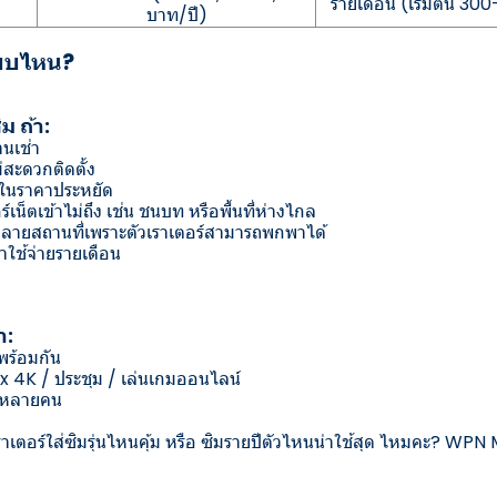
รายเดือน (เริ่มต้น 30
บาท/ปี)
บบไหน?
ิม ถ้า:
านเช่า
ม่สะดวกติดตั้ง
ตในราคาประหยัด
ตอร์เน็ตเข้าไม่ถึง เช่น ชนบท หรือพื้นที่ห่างไกล
ลายสถานที่เพราะตัวเราเตอร์สามารถพกพาได้
่าใช้จ่ายรายเดือน
า:
พร้อมกัน
lix 4K / ประชุม / เล่นเกมออนไลน์
ช้หลายคน
เตอร์ใส่ซิมรุ่นไหนคุ้ม หรือ ซิมรายปีตัวไหนน่าใช้สุด ไหมคะ? WPN 