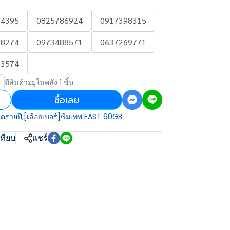
14395
0825786924
0917398315
98274
0973488571
0637269771
73574
มีสินค้าอยู่ในคลัง 1 ชิ้น
ซื้อเลย
็ตรายปี
,
[เลือกเบอร์]ซิมเทพ FAST 60GB
เทียบ
แชร์