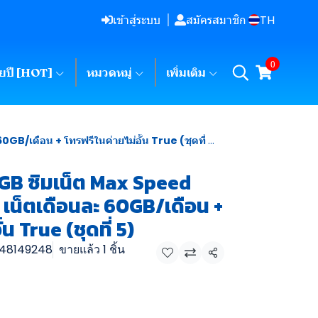
TH
เข้าสู่ระบบ
สมัครสมาชิก
0
ายปี [HOT]
หมวดหมู่
เพิ่มเติม
/เดือน + โทรฟรีในค่ายไม่อั้น True (ชุดที่ 5)
GB ซิมเน็ต Max Speed
 เน็ตเดือนละ 60GB/เดือน +
้น True (ชุดที่ 5)
48149248
ขายแล้ว 1 ชิ้น
แชร์