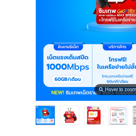
⚲
Hover to zoo