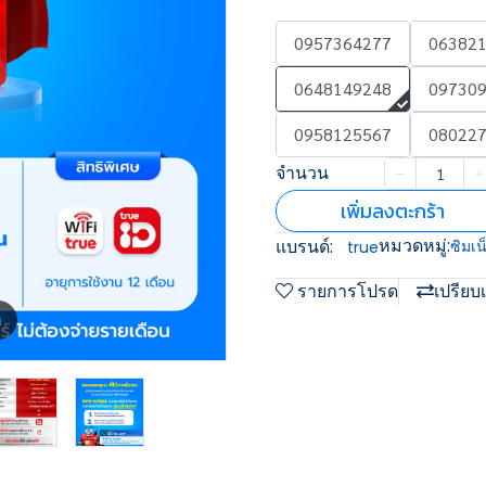
0957364277
06382
0648149248
09730
0958125567
08022
จำนวน
เพิ่มลงตะกร้า
หมวดหมู่:
แบรนด์:
ซิมเน
true
รายการโปรด
เปรียบ
m