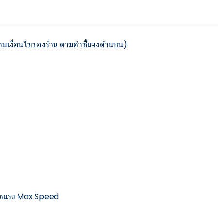
มเงื่อนไขของร้าน ตามคำชี้แจงด้านบน)
 เน็ตแรง Max Speed