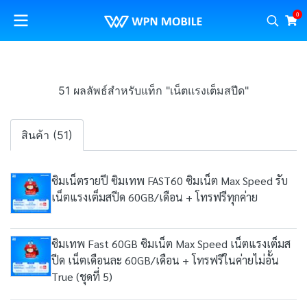
0
51 ผลลัพธ์สำหรับแท็ก "เน็ตแรงเต็มสปีด"
สินค้า (51)
ซิมเน็ตรายปี ซิมเทพ FAST60 ซิมเน็ต Max Speed รับ
เน็ตแรงเต็มสปีด 60GB/เดือน + โทรฟรีทุกค่าย
ซิมเทพ Fast 60GB ซิมเน็ต Max Speed เน็ตแรงเต็มส
ปีด เน็ตเดือนละ 60GB/เดือน + โทรฟรีในค่ายไม่อั้น
True (ชุดที่ 5)