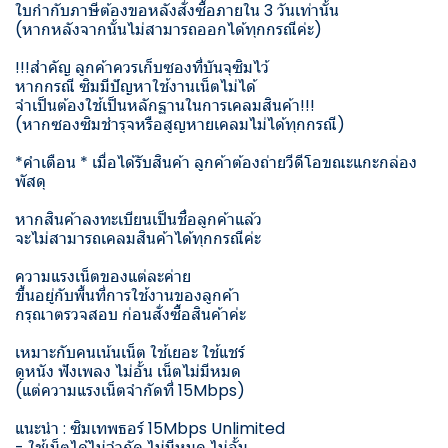
ใบกำกับภาษีต้องขอหลังสั่งซื้อภายใน 3 วันเท่านั้น
(หากหลังจากนั้นไม่สามารถออกได้ทุกกรณีค่ะ)
!!!สำคัญ ลูกค้าควรเก็บซองที่บันจุซิมไว้
หากกรณี ซิมมีปัญหาใช้งานเน็ตไม่ได้
จำเป็นต้องใช้เป็นหลักฐานในการเคลมสินค้า!!!
(หากซองซิมชำรุจหรือสูญหายเคลมไม่ได้ทุกกรณี)
*คำเตือน * เมื่อได้รับสินค้า ลูกค้าต้องถ่ายวีดีโอขณะแกะกล่อง
พัสดุ
หากสินค้าลงทะเบียนเป็นชื่อลูกค้าแล้ว
จะไม่สามารถเคลมสินค้าได้ทุกกรณีค่ะ
ความแรงเน็ตของแต่ละค่าย
ขึ้นอยู่กับพื้นที่การใช้งานของลูกค้า
กรุณาตรวจสอบ ก่อนสั่งซื้อสินค้าค่ะ
เหมาะกับคนเน้นเน็ต ใช้เยอะ ใช้แชร์
ดูหนัง ฟังเพลง ไม่อั้น เน็ตไม่มีหมด
(แต่ความแรงเน็ตจำกัดที่ 15Mbps)
แนะนำ : ซิมเทพธอร์ 15Mbps Unlimited
- ใช้เน็ตได้ไม่จำกัด ไม่มีหมด ไม่อั้น