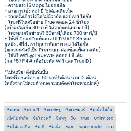
- ความแรง 15Mbps ไม่ลดสปีด
- อายุการใช้งาน: 1 ปี ไม่ต้องเติมเน็ต
- จ่ายครั้งเดียวใช้ได้ไม่มีจำกัด แชร์ wifi ไม่อั้น
- โทรฟรีในเครือข่าย True ตลอด 24 ชั่วโมง
(ครั้งละไม่เกิน 30 นาที ไม่จำกัดครั้งนาน 1 ปี)
- โทรทุกเครือข่ายฟรี 60นาที/เดือน 720 นาที/ปี
- ใช้ฟรี TrueID แพ็คเกจ ULTIMATE 85 ช่อง
ดูหนัง , ซีรี่ย์ , การ์ตูน ระดับภาพ HD ได้ไม่อั้น
(ยกเว้นหนังที่เป็น Premium ต้องซื้อแพ็คเกจเพิ่ม)
- ใช้ฟรี Wifi .@TRUEWIF ตลอด 1 ปี เต็ม
(กด *871*4# เพื่อรับรหัส Wifi และ TrueID)
*โปรเสริม! สั่งปุ๊บรับปั๊บ
โทรฟรีทุกเครือข่าย 60 นาที/เดือน นาน 12 เดือน
(หลังจากใช้ครบกำหนด ระบบคิดค่าโทรตามปกติ)
ซิมเทพ
ซิมรายปี
ซิมเทพทรู
ซิมเทพธอร์
ซิมเน็ตไม่อั้น
เน็ตไม่จำกัด
ซิมโทรฟรี
ซิมทรู
5G
true
Unlimited
ซิมไม่ลดสปีด
ซิม1ปี
ซิมเน็ต
wpn
wpnmobile
sim