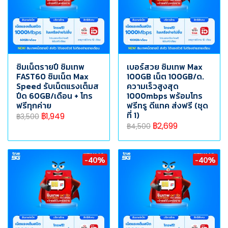
ซิมเน็ตรายปี ซิมเทพ
เบอร์สวย ซิมเทพ Max
FAST60 ซิมเน็ต Max
100GB เน็ต 100GB/ด.
Speed รับเน็ตแรงเต็มส
ความเร็วสูงสุด
ปีด 60GB/เดือน + โทร
1000mbps พร้อมโทร
ฟรีทุกค่าย
ฟรีทรู ดีแทค ส่งฟรี (ชุด
ที่ 1)
฿1,949
฿3,500
฿2,699
฿4,500
-40%
-40%