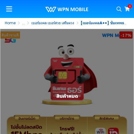
0
Home
...
เบอร์มงคล เบอร์สวย เสริมดวง
[เบอร์มงคลA++] ซิมเทพธอร์ Unlimited เน็ต 15Mbps ไม่ลดสปีด 1ปี ซิม True 4G, 5G เน็ตไม่อั้น ไม่จำกัด โทรฟรีในเครือข่าย ตลอด 1 ปี
-17%
สินค้าขายดี
สินค้าหมด