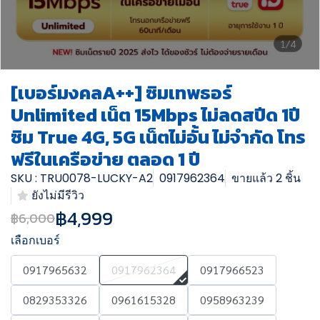
1/4
[เบอร์มงคลA++] ซิมเทพธอร์
Unlimited เน็ต 15Mbps ไม่ลดสปีด 1ปี
ซิม True 4G, 5G เน็ตไม่อั้น ไม่จำกัด โทร
ฟรีในเครือข่าย ตลอด 1 ปี
SKU : TRU0078-LUCKY-A2
0917962364
ขายแล้ว 2 ชิ้น
ยังไม่มีรีวิว
฿4,999
฿6,000
เลือกเบอร์
0917965632
0917962364
0917966523
0829353326
0961615328
0958963239