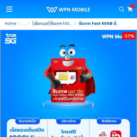
0
Home
...
[เลือกเบอร์]ซิมเทพ FAST 60GB
ซิมเทพ Fast 60GB ซิมเน็ต Max Speed เน็ตแรงเต็มสปีด เน็ตเดือนละ 60GB/เดือน + โทรฟรีในค่ายไม่อั้น True (ชุดที่ 3)
-57%