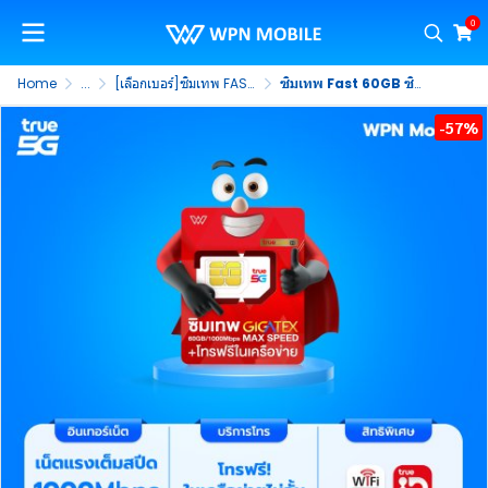
0
Home
...
[เลือกเบอร์]ซิมเทพ FAST 60GB
ซิมเทพ Fast 60GB ซิมเน็ต Max Speed เน็ตแรงเต็มสปีด เน็ตเดือนละ 60GB/เดือน + โทรฟรีในค่ายไม่อั้น True (ชุดที่ 1)
-57%