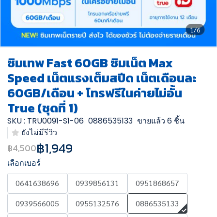
1/6
ซิมเทพ Fast 60GB ซิมเน็ต Max
Speed เน็ตแรงเต็มสปีด เน็ตเดือนละ
60GB/เดือน + โทรฟรีในค่ายไม่อั้น
True (ชุดที่ 1)
SKU : TRU0091-S1-06
0886535133
ขายแล้ว 6 ชิ้น
ยังไม่มีรีวิว
฿1,949
฿4,500
เลือกเบอร์
0641638696
0939856131
0951868657
0939566005
0955132576
0886535133