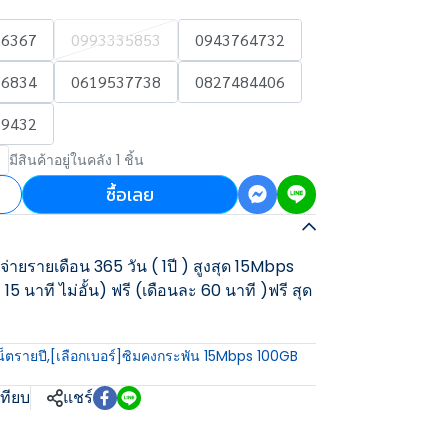
36367
0993335853
0943764732
76834
0619537738
0827484406
39432
มีสินค้าอยู่ในคลัง 1 ชิ้น
ซื้อเลย
่ายรายเดือน 365 วัน ( 1ปี ) สูงสุด 15Mbps
15 นาที ไม่อั้น) ฟรี (เดือนละ 60 นาที )ฟรี สุด
น็ตรายปี
,
[เลือกเบอร์]ซิมคงกระพัน 15Mbps 100GB
เทียบ
แชร์