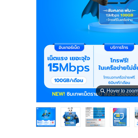
⚲
Hover to zoo