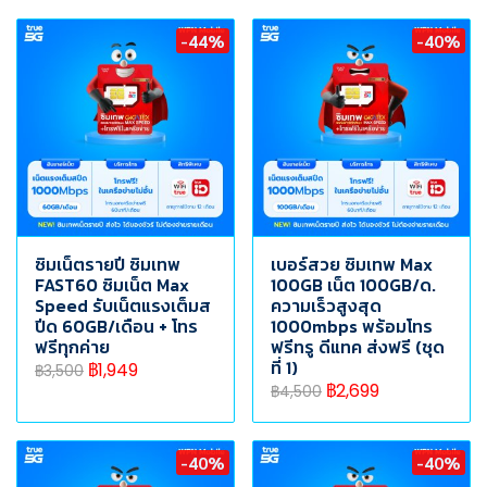
-44%
-40%
ซิมเน็ตรายปี ซิมเทพ
เบอร์สวย ซิมเทพ Max
FAST60 ซิมเน็ต Max
100GB เน็ต 100GB/ด.
Speed รับเน็ตแรงเต็มส
ความเร็วสูงสุด
ปีด 60GB/เดือน + โทร
1000mbps พร้อมโทร
ฟรีทุกค่าย
ฟรีทรู ดีแทค ส่งฟรี (ชุด
ที่ 1)
฿1,949
฿3,500
฿2,699
฿4,500
-40%
-40%