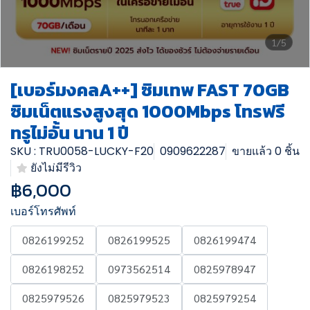
1/5
[เบอร์มงคลA++] ซิมเทพ FAST 70GB
ซิมเน็ตแรงสูงสุด 1000Mbps โทรฟรี
ทรูไม่อั้น นาน 1 ปี
SKU : TRU0058-LUCKY-F20
0909622287
ขายแล้ว 0 ชิ้น
ยังไม่มีรีวิว
฿6,000
เบอร์โทรศัพท์
0826199252
0826199525
0826199474
0826198252
0973562514
0825978947
0825979526
0825979523
0825979254