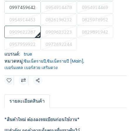
0997459642
0954914478
0954914469
0954914453
0826198232
0825978952
0909622287
0909623223
0829891942
0957959922
0972692244
แบรนด์:
true
หมวดหมู่:
ซิมเน็ตรายปี
,
ซิมเน็ตรายปี [Main]
,
เบอร์มงคล เบอร์สวย เสริมดวง
แชร์
รายละเอียดสินค้า
*สินค้าใหม่ ต้องลงทะเบียนก่อนใช้งาน*
!!!สำคัญ ลูกค้าควรเก็บซองที่บรรจุซิมไว้