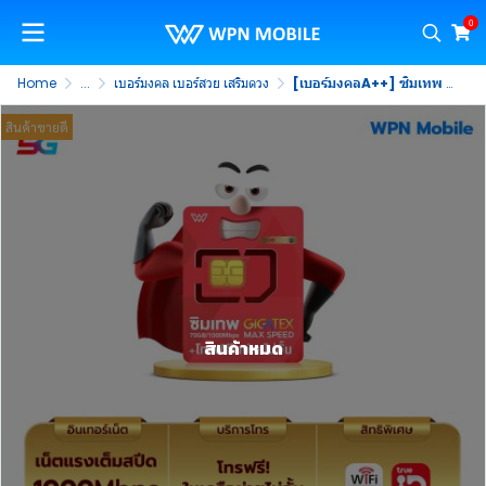
0
Home
...
เบอร์มงคล เบอร์สวย เสริมดวง
[เบอร์มงคลA++] ซิมเทพ FAST 70GB ซิมเน็ตแรงสูงสุด 1000Mbps โทรฟรีทรูไม่อั้น นาน 1 ปี
สินค้าขายดี
สินค้าหมด