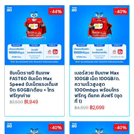
-44%
-40%
ซิมเน็ตรายปี ซิมเทพ
เบอร์สวย ซิมเทพ Max
FAST60 ซิมเน็ต Max
100GB เน็ต 100GB/ด.
Speed รับเน็ตแรงเต็มส
ความเร็วสูงสุด
ปีด 60GB/เดือน + โทร
1000mbps พร้อมโทร
ฟรีทุกค่าย
ฟรีทรู ดีแทค ส่งฟรี (ชุด
ที่ 1)
฿1,949
฿3,500
฿2,699
฿4,500
-40%
-40%