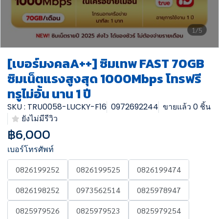
1/5
[เบอร์มงคลA++] ซิมเทพ FAST 70GB
ซิมเน็ตแรงสูงสุด 1000Mbps โทรฟรี
ทรูไม่อั้น นาน 1 ปี
SKU : TRU0058-LUCKY-F16
0972692244
ขายแล้ว 0 ชิ้น
ยังไม่มีรีวิว
฿6,000
เบอร์โทรศัพท์
0826199252
0826199525
0826199474
0826198252
0973562514
0825978947
0825979526
0825979523
0825979254