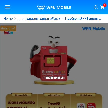
0
Home
...
เบอร์มงคล เบอร์สวย เสริมดวง
[เบอร์มงคลA++] ซิมเทพ FAST 70GB ซิมเน็ตแรงสูงสุด 1000Mbps โทรฟรีทรูไม่อั้น นาน 1 ปี
สินค้าขายดี
สินค้าหมด