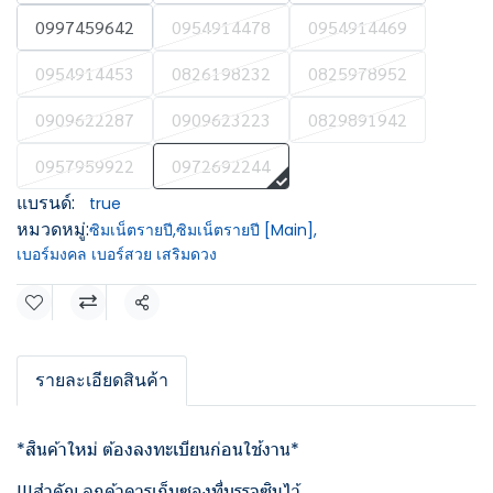
0997459642
0954914478
0954914469
0954914453
0826198232
0825978952
0909622287
0909623223
0829891942
0957959922
0972692244
แบรนด์:
true
หมวดหมู่:
ซิมเน็ตรายปี
,
ซิมเน็ตรายปี [Main]
,
เบอร์มงคล เบอร์สวย เสริมดวง
แชร์
รายละเอียดสินค้า
*สินค้าใหม่ ต้องลงทะเบียนก่อนใช้งาน*
!!!สำคัญ ลูกค้าควรเก็บซองที่บรรจุซิมไว้