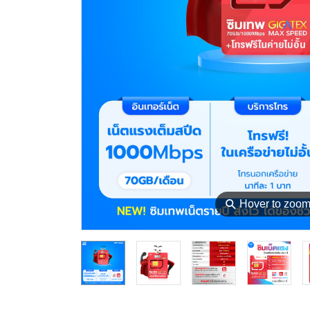
⚲
Hover to zoo