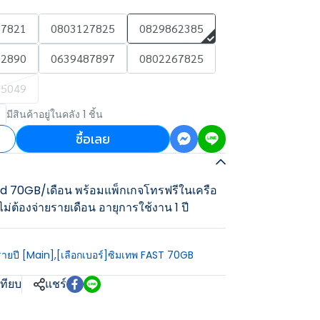
27821
0803127825
0829862385
12890
0639487897
0802267825
65049
มีสินค้าอยู่ในคลัง 1 ชิ้น
ซื้อเลย
ed 70GB/เดือน พร้อมแพ็กเกจโทรฟรีในเครือ
ม่ต้องจ่ายรายเดือน อายุการใช้งาน 1 ปี
รายปี [Main]
,
[เลือกเบอร์]ซิมเทพ FAST 70GB
เทียบ
แชร์