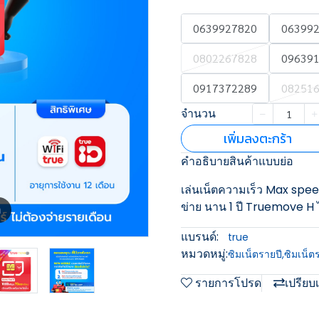
0639927820
06399
0802267828
09639
0917372289
08251
จำนวน
เพิ่มลงตะกร้า
คำอธิบายสินค้าแบบย่อ
เล่นเน็ตความเร็ว Max spe
ข่าย นาน 1 ปี Truemove H ไ
m
แบรนด์:
true
หมวดหมู่:
ซิมเน็ตรายปี
,
ซิมเน็ต
รายการโปรด
เปรียบ