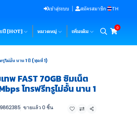
TH
เข้าสู่ระบบ
สมัครสมาชิก
0
ายปี [HOT]
หมวดหมู่
เพิ่มเติม
อั้น นาน 1 ปี (ชุดที่ 1)
ิมเทพ FAST 70GB ซิมเน็ต
bps โทรฟรีทรูไม่อั้น นาน 1
9862385
ขายแล้ว 0 ชิ้น
แชร์