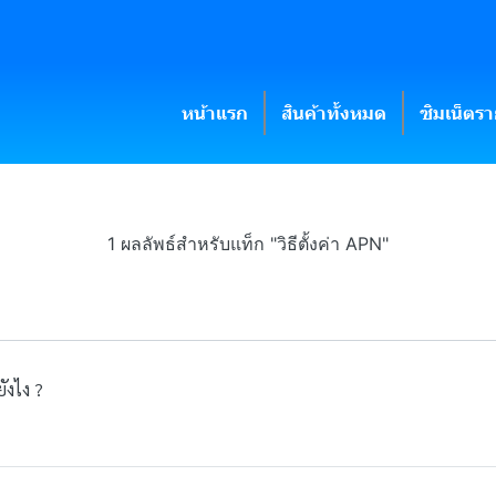
หน้าแรก
สินค้าทั้งหมด
ซิมเน็ตร
1 ผลลัพธ์สำหรับแท็ก "วิธีตั้งค่า APN"
ังไง ?