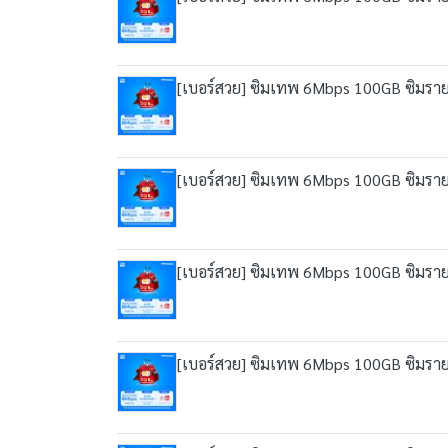
[เบอร์สวย] ซิมเทพ 6Mbps 100GB ซิมรายปี
[เบอร์สวย] ซิมเทพ 6Mbps 100GB ซิมรายปี
[เบอร์สวย] ซิมเทพ 6Mbps 100GB ซิมรายปี
[เบอร์สวย] ซิมเทพ 6Mbps 100GB ซิมรายปี