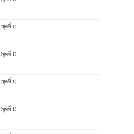
ุดที่ 1)
ุดที่ 1)
ุดที่ 1)
ุดที่ 1)