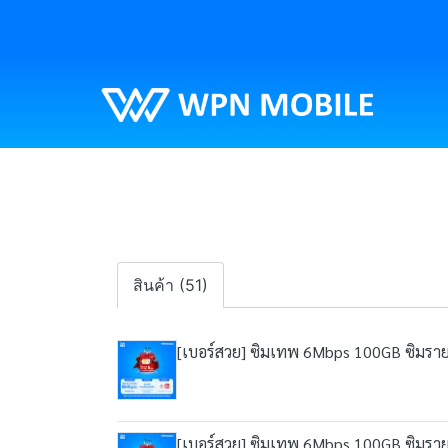
สินค้า (51)
[เบอร์สวย] ซิมเทพ 6Mbps 100GB ซิมรายปี
[เบอร์สวย] ซิมเทพ 6Mbps 100GB ซิมรายปี