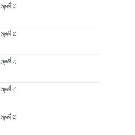
ุดที่ 2)
ุดที่ 2)
ุดที่ 2)
ุดที่ 2)
ุดที่ 2)