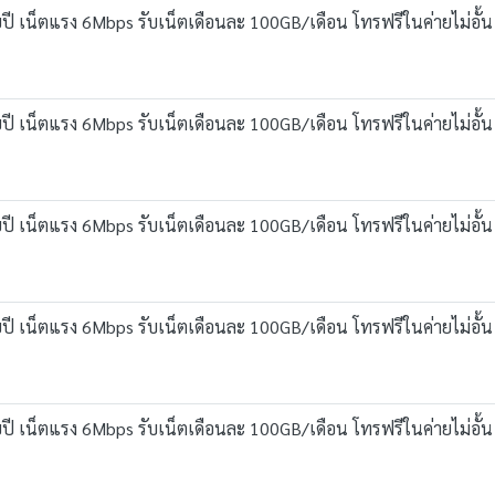
 เน็ตแรง 6Mbps รับเน็ตเดือนละ 100GB/เดือน โทรฟรีในค่ายไม่อั้น (ข
 เน็ตแรง 6Mbps รับเน็ตเดือนละ 100GB/เดือน โทรฟรีในค่ายไม่อั้น (ข
 เน็ตแรง 6Mbps รับเน็ตเดือนละ 100GB/เดือน โทรฟรีในค่ายไม่อั้น (ข
 เน็ตแรง 6Mbps รับเน็ตเดือนละ 100GB/เดือน โทรฟรีในค่ายไม่อั้น (ข
 เน็ตแรง 6Mbps รับเน็ตเดือนละ 100GB/เดือน โทรฟรีในค่ายไม่อั้น (ข