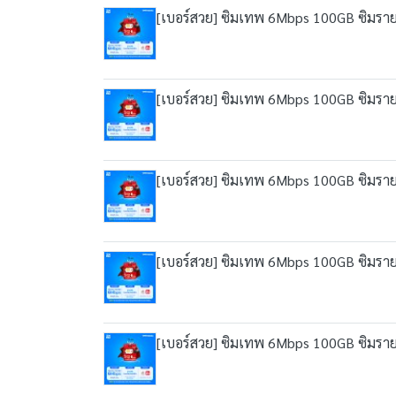
[เบอร์สวย] ซิมเทพ 6Mbps 100GB ซิมรายปี
[เบอร์สวย] ซิมเทพ 6Mbps 100GB ซิมรายปี
[เบอร์สวย] ซิมเทพ 6Mbps 100GB ซิมรายปี
[เบอร์สวย] ซิมเทพ 6Mbps 100GB ซิมรายปี
[เบอร์สวย] ซิมเทพ 6Mbps 100GB ซิมรายปี