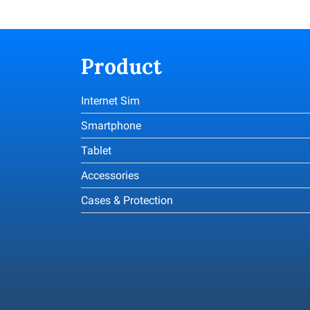
Product
Internet Sim
Smartphone
Tablet
Accessories
Cases & Protection