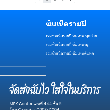
ซิมเน็ตรายปี
รวมซิมเน็ตรายปี ซิมเทพ ทุกค่าย
รวมซิมเน็ตรายปี ซิมเทพทรู
รวมซิมเน็ตรายปี ซิมเทพดีแทค
MBK Center เลขที่ 444 ชั้น 5
โซน C เลขห้อง C003-C004