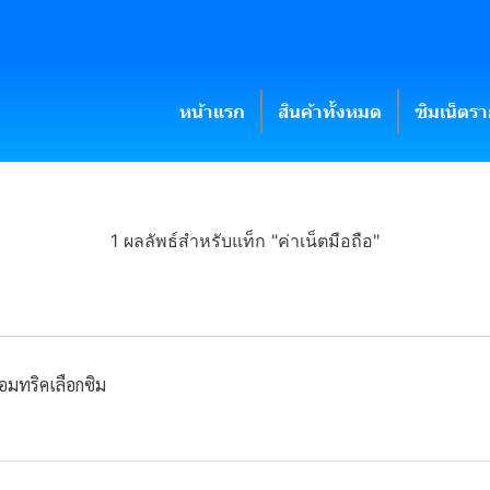
หน้าแรก
สินค้าทั้งหมด
ซิมเน็ตร
1 ผลลัพธ์สำหรับแท็ก "ค่าเน็ตมือถือ"
อมทริคเลือกซิม