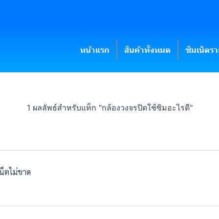
หน้าแรก
สินค้าทั้งหมด
ซิมเน็ตร
1 ผลลัพธ์สำหรับแท็ก "กล้องวงจรปิดใช้ซิมอะไรดี"
เน็ตไม่ขาด