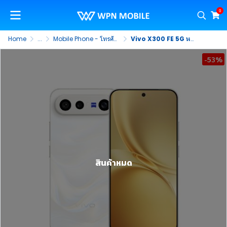
0
Home
...
Mobile Phone - โทรศัพท์มือถือ
Vivo X300 FE 5G หน้าจอ 6.31 นิ้ว HDR 10+ กล้องดิจิตอล 50MP + 50MP แบตเตอรี่ 6,500 mAh ชาร์จไว 90W
-53%
สินค้าหมด