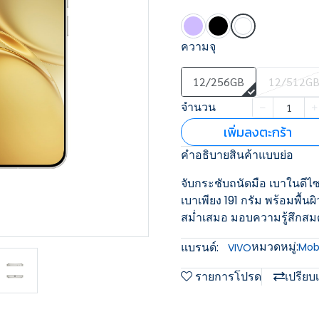
ความจุ
12/256GB
12/512G
จำนวน
เพิ่มลงตะกร้า
คำอธิบายสินค้าแบบย่อ
จับกระชับถนัดมือ เบาในดีไ
เบาเพียง 191 กรัม พร้อมพื้นผ
สม่ำเสมอ มอบความรู้สึกสมดุ
หมวดหมู่:
แบรนด์:
Mobi
VIVO
รายการโปรด
เปรียบ