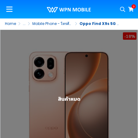
0
Home
...
Mobile Phone - โทรศัพท์มือถือ
Oppo Find X9s 5G หน้าจอ 6.59 นิ้ว ชิป Mediatek Dimensity 9500s กล้อง 50MP + 50MP แบตเตอรี่ 7,025 mAh ชาร์จไว 80W
-18%
สินค้าหมด