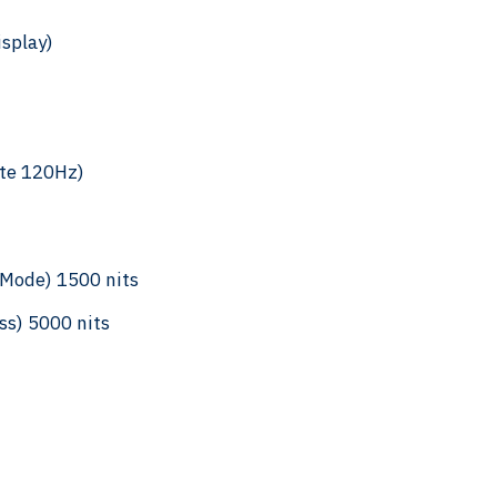
isplay)
ate 120Hz)
s Mode) 1500 nits
ss) 5000 nits