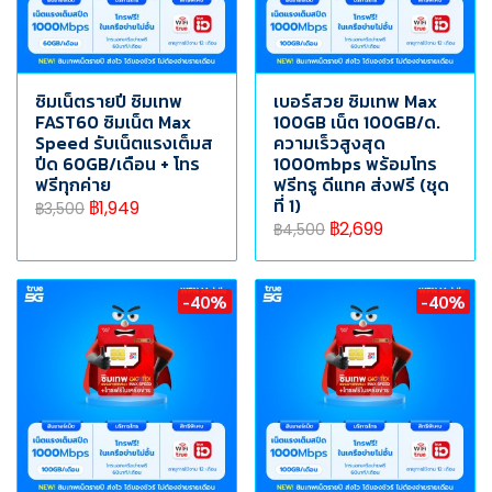
ซิมเน็ตรายปี ซิมเทพ
เบอร์สวย ซิมเทพ Max
FAST60 ซิมเน็ต Max
100GB เน็ต 100GB/ด.
Speed รับเน็ตแรงเต็มส
ความเร็วสูงสุด
ปีด 60GB/เดือน + โทร
1000mbps พร้อมโทร
ฟรีทุกค่าย
ฟรีทรู ดีแทค ส่งฟรี (ชุด
ที่ 1)
฿1,949
฿3,500
฿2,699
฿4,500
-40%
-40%