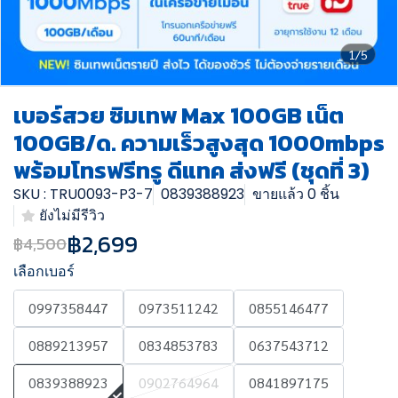
1/5
เบอร์สวย ซิมเทพ Max 100GB เน็ต
100GB/ด. ความเร็วสูงสุด 1000mbps
พร้อมโทรฟรีทรู ดีแทค ส่งฟรี (ชุดที่ 3)
SKU : TRU0093-P3-7
0839388923
ขายแล้ว 0 ชิ้น
ยังไม่มีรีวิว
฿2,699
฿4,500
เลือกเบอร์
0997358447
0973511242
0855146477
0889213957
0834853783
0637543712
0839388923
0902764964
0841897175