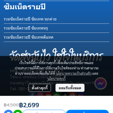
ซิมเน็ตรายปี
รวมซิมเน็ตรายปี ซิมเทพ ทุกค่าย
รวมซิมเน็ตรายปี ซิมเทพทรู
รวมซิมเน็ตรายปี ซิมเทพดีแทค
เว็บไซต์นี้มีการใช้งานคุกกี้ เพื่อเพิ่มประสิทธิภาพและ
ประสบการณ์ที่ดีในการใช้งานเว็บไซต์ของท่าน ท่านสามารถ
MBK Center เลขที่ 444 ชั้น 5
อ่านรายละเอียดเพิ่มเติมได้ที่
นโยบายความเป็นส่วนตัว
และ
โซน C เลขห้อง C003-C004
นโยบายคุกกี้
ถนนพญาไท แขวงวังใหม่ เขตปทุมวัน กรุงเทพฯ 10330
ตั้งค่าคุกกี้
ยอมรับทั้งหมด
Tel : 081-123-4577
฿2,699
฿4,500