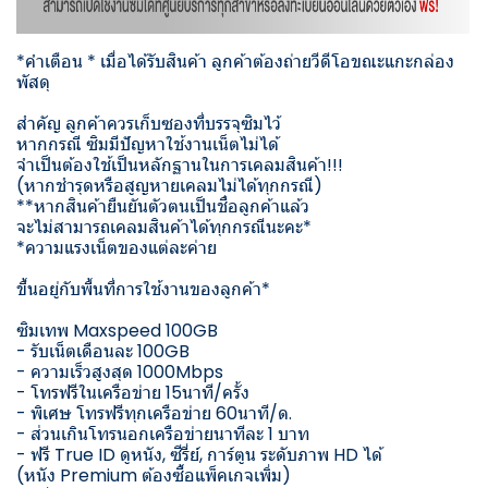
*คำเตือน * เมื่อได้รับสินค้า ลูกค้าต้องถ่ายวีดีโอขณะแกะกล่อง
พัสดุ
สำคัญ ลูกค้าควรเก็บซองที่บรรจุซิมไว้
หากกรณี ซิมมีปัญหาใช้งานเน็ตไม่ได้
จำเป็นต้องใช้เป็นหลักฐานในการเคลมสินค้า!!!
(หากชำรุดหรือสูญหายเคลมไม่ได้ทุกกรณี)
**หากสินค้ายืนยันตัวตนเป็นชื่อลูกค้าแล้ว
จะไม่สามารถเคลมสินค้าได้ทุกกรณีนะคะ*
*ความแรงเน็ตของแต่ละค่าย
ขึ้นอยู่กับพื้นที่การใช้งานของลูกค้า*
ซิมเทพ Maxspeed 100GB
- รับเน็ตเดือนละ 100GB
- ความเร็วสูงสุด 1000Mbps
- โทรฟรีในเครือข่าย 15นาที/ครั้ง
- พิเศษ โทรฟรีทุกเครือข่าย 60นาที/ด.
- ส่วนเกินโทรนอกเครือข่ายนาทีละ 1 บาท
- ฟรี True ID ดูหนัง, ซีรี่ย์, การ์ตูน ระดับภาพ HD ได้
(หนัง Premium ต้องซื้อแพ็คเกจเพิ่ม)