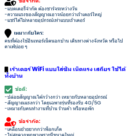
ข้อจำกัด:
-แบตเตอรี่จำกัด ต้องชาร์จระหว่างวัน
-ความแรงของสัญญาณอาจน้อยกว่าเร้าเตอร์ใหญ่
-แชร์ได้ไม่หลายอุปกรณ์เท่าแบบเร้าเตอร์
เหมาะกับใคร:
คนที่ต้องใช้อินเทอร์เน็ตนอกบ้าน เดินทางต่างจังหวัด หรือไป
คาเฟ่บ่อย ๆ
เร้าเตอร์ WiFi แบบใส่ซิม เน็ตแรง เสถียร ใช้ได้
ทั้งบ้าน
ข้อดี:
-ปล่อยสัญญาณได้กว้างกว่า เหมาะกับหลายอุปกรณ์
-สัญญาณแรงกว่า โดยเฉพาะรุ่นที่รองรับ 4G/5G
-เหมาะกับคนทำงานที่บ้าน ร้านค้า หรือหอพัก
ข้อจำกัด:
-เคลื่อนย้ายยากกว่าพ็อกเก็ต
-ไม่สะดวกพกพาเพราะมีขนาดใหญ่